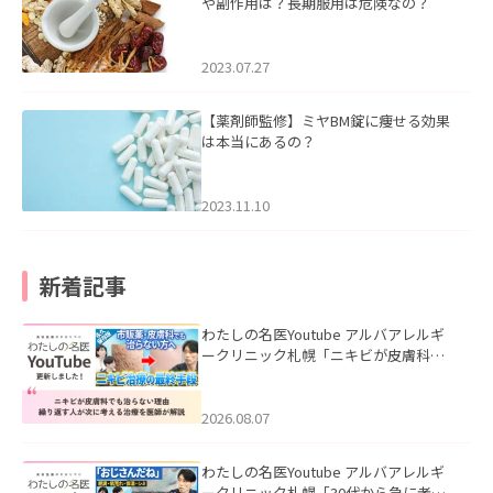
や副作用は？長期服用は危険なの？
2023.07.27
【薬剤師監修】ミヤBM錠に痩せる効果
は本当にあるの？
2023.11.10
新着記事
わたしの名医Youtube アルバアレルギ
ークリニック札幌「ニキビが皮膚科で
も治らない理由｜繰り返す人が次に考
える治療を医師が解説」を公開いたし
ました。
2026.08.07
わたしの名医Youtube アルバアレルギ
ークリニック札幌「30代から急に老け