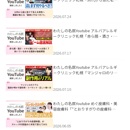
て見える男性へ｜医師が教える「最初
にやるべき3つ」」を公開いたしまし
た。
2026.07.24
わたしの名医Youtube アルバアレルギ
ークリニック札幌「赤ら顔・酒さ・ニ
キビ跡にVビームは効く？向いている赤
みを医師が徹底解説」を公開いたしま
した。
2026.07.17
わたしの名医Youtube アルバアレルギ
ークリニック札幌「マンジャロのリア
ル｜医師が明かす副作用・リバウン
ド・正しい使い方」を公開いたしまし
た。
2026.07.10
わたしの名医Youtube めぐ皮膚科・美
容皮膚科「”とおりすがりの皮膚科
医”がスレッズの肌悩みに本気で答えて
みた」を公開いたしました。
2026.06.05