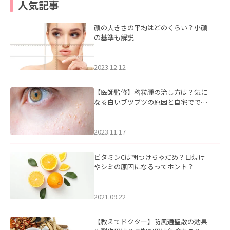
人気記事
顔の大きさの平均はどのくらい？小顔
の基準も解説
2023.12.12
【医師監修】稗粒腫の治し方は？気に
なる白いブツブツの原因と自宅ででき
るケアについて
2023.11.17
ビタミンCは朝つけちゃだめ？日焼け
やシミの原因になるってホント？
2021.09.22
【教えてドクター】防風通聖散の効果