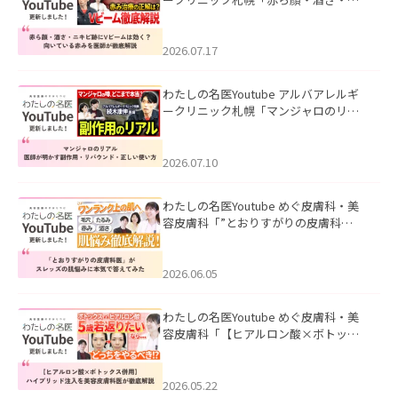
キビ跡にVビームは効く？向いている赤
みを医師が徹底解説」を公開いたしま
した。
2026.07.17
わたしの名医Youtube アルバアレルギ
ークリニック札幌「マンジャロのリア
ル｜医師が明かす副作用・リバウン
ド・正しい使い方」を公開いたしまし
た。
2026.07.10
わたしの名医Youtube めぐ皮膚科・美
容皮膚科「”とおりすがりの皮膚科
医”がスレッズの肌悩みに本気で答えて
みた」を公開いたしました。
2026.06.05
わたしの名医Youtube めぐ皮膚科・美
容皮膚科「【ヒアルロン酸×ボトック
ス併用】ハイブリッド注入を美容皮膚
科医が徹底解説」を公開いたしまし
た。
2026.05.22