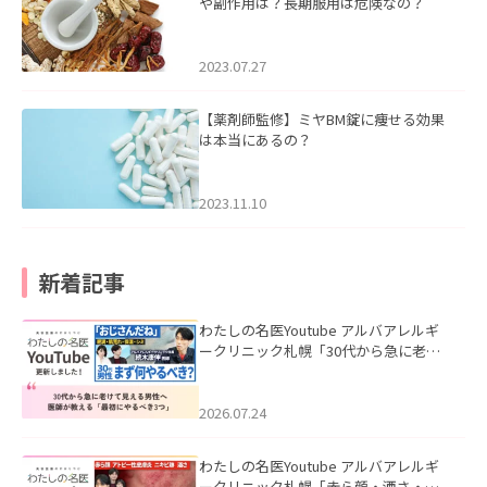
や副作用は？長期服用は危険なの？
2023.07.27
【薬剤師監修】ミヤBM錠に痩せる効果
は本当にあるの？
2023.11.10
新着記事
わたしの名医Youtube アルバアレルギ
ークリニック札幌「30代から急に老け
て見える男性へ｜医師が教える「最初
にやるべき3つ」」を公開いたしまし
た。
2026.07.24
わたしの名医Youtube アルバアレルギ
ークリニック札幌「赤ら顔・酒さ・ニ