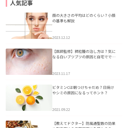
人気記事
顔の大きさの平均はどのくらい？小顔
の基準も解説
2023.12.12
【医師監修】稗粒腫の治し方は？気に
なる白いブツブツの原因と自宅ででき
るケアについて
2023.11.17
ビタミンCは朝つけちゃだめ？日焼け
やシミの原因になるってホント？
2021.09.22
【教えてドクター】防風通聖散の効果