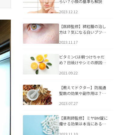
らい？小顔の基準も解説
2023.12.12
【医師監修】稗粒腫の治し
方は？気になる白いブツブ
ツの原因と自宅でできるケ
2023.11.17
アについて
ビタミンCは朝つけちゃだ
め？日焼けやシミの原因に
なるってホント？
2021.09.22
【教えてドクター】防風通
聖散の効果や副作用は？長
期服用は危険なの？
2023.07.27
【薬剤師監修】ミヤBM錠に
痩せる効果は本当にある
の？
2023.11.10