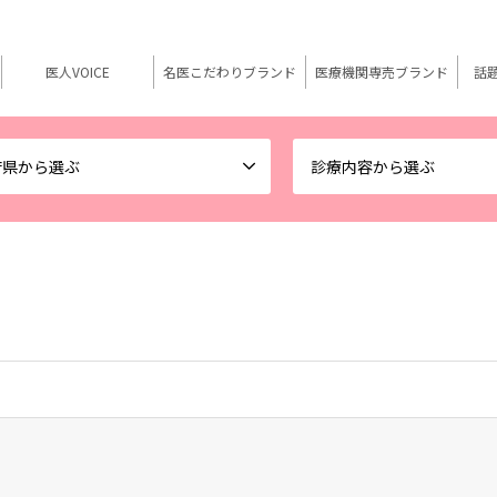
医人VOICE
名医こだわりブランド
医療機関専売ブランド
話
府県から選ぶ
診療内容から選ぶ