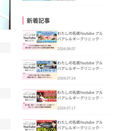
新着記事
わたしの名医Youtube アル
バアレルギークリニック札
幌「ニキビが皮膚科でも治
2026.08.07
らない理由｜繰り返す人が
次に考える治療を医師が解
説」を公開いたしました。
わたしの名医Youtube アル
バアレルギークリニック札
幌「30代から急に老けて見
2026.07.24
える男性へ｜医師が教える
「最初にやるべき3つ」」を
公開いたしました。
わたしの名医Youtube アル
バアレルギークリニック札
幌「赤ら顔・酒さ・ニキビ
2026.07.17
跡にVビームは効く？向いて
いる赤みを医師が徹底解
説」を公開いたしました。
わたしの名医Youtube アル
バアレルギークリニック札