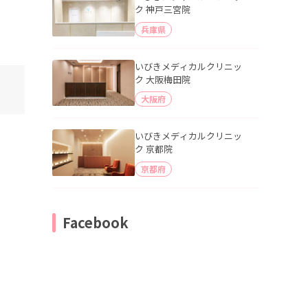
ク 神戸三宮院
兵庫県
いびきメディカルクリニッ
ク 大阪梅田院
大阪府
いびきメディカルクリニッ
ク 京都院
京都府
Facebook