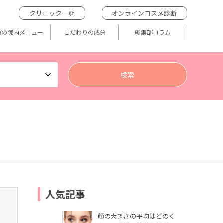
クリニック一覧
オンラインコスメ診断
題の院内メニュー
こだわりの成分
編集部コラム
人気記事
顔の大きさの平均はどのく