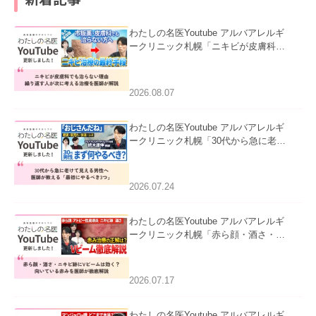
わたしの名医Youtube アルバアレルギ
ークリニック札幌「ニキビが皮膚科で
も治らない理由｜繰り返す人が次に考
える治療を医師が解説」を公開いたし
ました。
2026.08.07
わたしの名医Youtube アルバアレルギ
ークリニック札幌「30代から急に老け
て見える男性へ｜医師が教える「最初
にやるべき3つ」」を公開いたしまし
た。
2026.07.24
わたしの名医Youtube アルバアレルギ
ークリニック札幌「赤ら顔・酒さ・ニ
キビ跡にVビームは効く？向いている
赤みを医師が徹底解説」を公開いたし
ました。
2026.07.17
わたしの名医Youtube アルバアレルギ