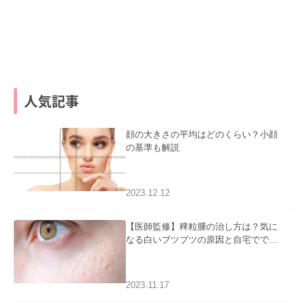
人気記事
顔の大きさの平均はどのくらい？小顔
の基準も解説
2023.12.12
【医師監修】稗粒腫の治し方は？気に
なる白いブツブツの原因と自宅ででき
るケアについて
2023.11.17