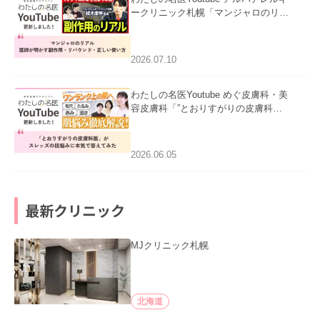
ークリニック札幌「マンジャロのリア
ル｜医師が明かす副作用・リバウン
ド・正しい使い方」を公開いたしまし
た。
2026.07.10
わたしの名医Youtube めぐ皮膚科・美
容皮膚科「”とおりすがりの皮膚科
医”がスレッズの肌悩みに本気で答えて
みた」を公開いたしました。
2026.06.05
最新クリニック
MJクリニック札幌
北海道