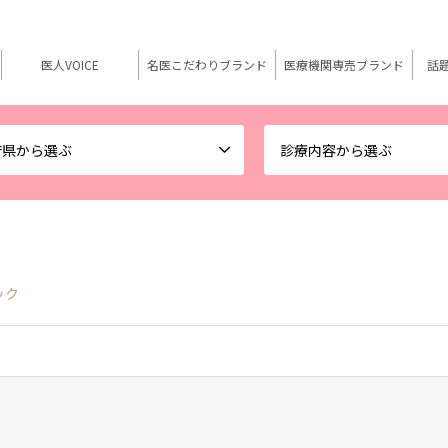
医人VOICE
名医こだわりブランド
医療機関専売ブランド
話
府県から選ぶ
診療内容から選ぶ
ック