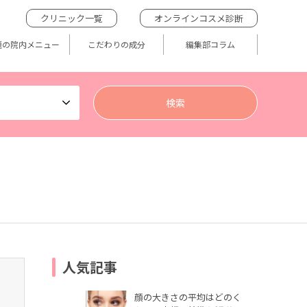
クリニック一覧
オンラインコスメ診断
題の院内メニュー
こだわりの成分
編集部コラム
人気記事
顔の大きさの平均はどのく