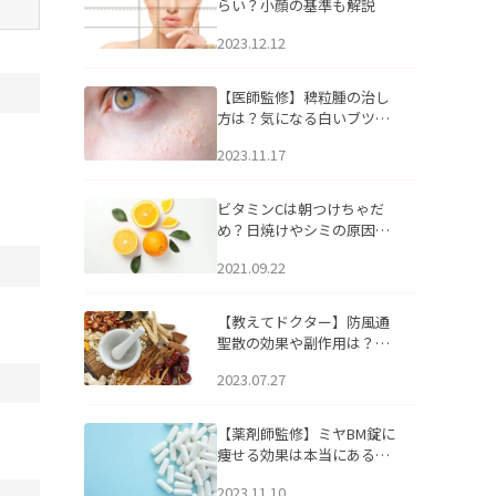
らい？小顔の基準も解説
2023.12.12
【医師監修】稗粒腫の治し
方は？気になる白いブツブ
ツの原因と自宅でできるケ
2023.11.17
アについて
ビタミンCは朝つけちゃだ
め？日焼けやシミの原因に
なるってホント？
2021.09.22
【教えてドクター】防風通
聖散の効果や副作用は？長
期服用は危険なの？
2023.07.27
【薬剤師監修】ミヤBM錠に
痩せる効果は本当にある
の？
2023.11.10