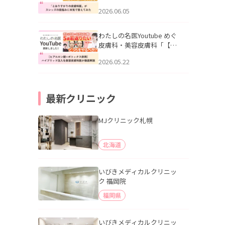
りすがりの皮膚科医”がスレ
2026.06.05
ッズの肌悩みに本気で答え
てみた」を公開いたしまし
た。
わたしの名医Youtube めぐ
皮膚科・美容皮膚科「【ヒ
アルロン酸×ボトックス併
2026.05.22
用】ハイブリッド注入を美
容皮膚科医が徹底解説」を
公開いたしました。
最新クリニック
MJクリニック札幌
北海道
いびきメディカルクリニッ
ク 福岡院
福岡県
いびきメディカルクリニッ