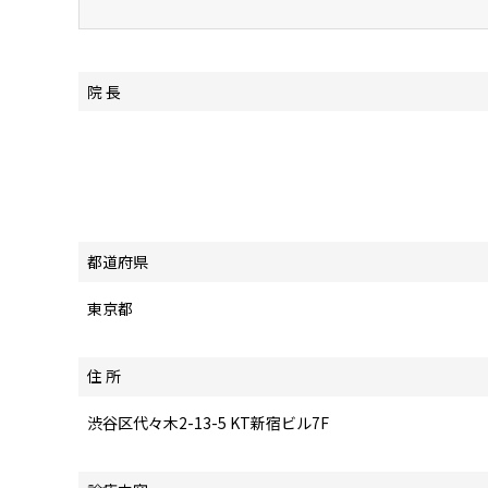
院 長
都道府県
東京都
住 所
渋谷区代々木2-13-5 KT新宿ビル7F