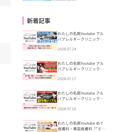
新着記事
わたしの名医Youtube アル
バアレルギークリニック札
幌「30代から急に老けて見
2026.07.24
える男性へ｜医師が教える
「最初にやるべき3つ」」を
公開いたしました。
わたしの名医Youtube アル
バアレルギークリニック札
幌「赤ら顔・酒さ・ニキビ
2026.07.17
跡にVビームは効く？向いて
いる赤みを医師が徹底解
説」を公開いたしました。
わたしの名医Youtube アル
バアレルギークリニック札
幌「マンジャロのリアル｜
2026.07.10
医師が明かす副作用・リバ
ウンド・正しい使い方」を
公開いたしました。
わたしの名医Youtube めぐ
皮膚科・美容皮膚科「”とお