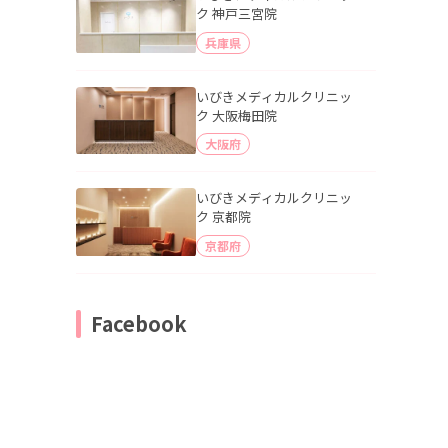
ク 神戸三宮院
兵庫県
いびきメディカルクリニッ
ク 大阪梅田院
大阪府
いびきメディカルクリニッ
ク 京都院
京都府
Facebook