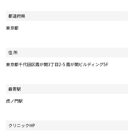
都道府県
東京都
住 所
東京都千代田区霞が関3丁目2-5 霞が関ビルディング5F
最寄駅
虎ノ門駅
クリニックHP