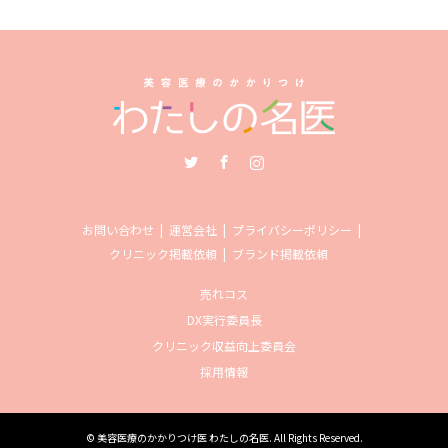
Twitter
Facebook
Instagram
お問い合わせ
運営会社
プライバシーポリシー
クリニック掲載依頼
ブランド掲載依頼
売れコス
DX実行委員長
クリニック収益向上委員会
採用情報
©
美容医療のかかりつけ医 わたしの名医
. All Rights Reserved.