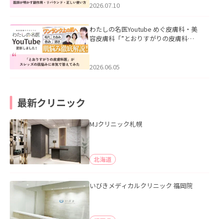
た。
2026.07.10
わたしの名医Youtube めぐ皮膚科・美
容皮膚科「”とおりすがりの皮膚科
医”がスレッズの肌悩みに本気で答えて
みた」を公開いたしました。
2026.06.05
最新クリニック
MJクリニック札幌
北海道
いびきメディカルクリニック 福岡院