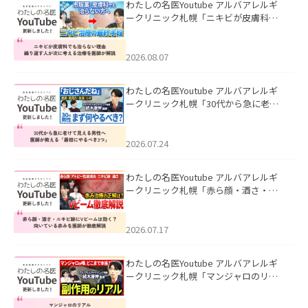
わたしの名医Youtube アルバアレルギ
ークリニック札幌「ニキビが皮膚科で
も治らない理由｜繰り返す人が次に考
える治療を医師が解説」を公開いたし
ました。
2026.08.07
わたしの名医Youtube アルバアレルギ
ークリニック札幌「30代から急に老け
て見える男性へ｜医師が教える「最初
にやるべき3つ」」を公開いたしまし
た。
2026.07.24
わたしの名医Youtube アルバアレルギ
ークリニック札幌「赤ら顔・酒さ・ニ
キビ跡にVビームは効く？向いている赤
みを医師が徹底解説」を公開いたしま
した。
2026.07.17
わたしの名医Youtube アルバアレルギ
ークリニック札幌「マンジャロのリア
ル｜医師が明かす副作用・リバウン
ド・正しい使い方」を公開いたしまし