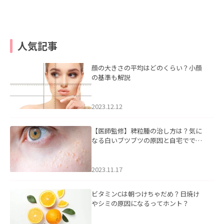
人気記事
顔の大きさの平均はどのくらい？小顔
の基準も解説
2023.12.12
【医師監修】稗粒腫の治し方は？気に
なる白いブツブツの原因と自宅ででき
るケアについて
2023.11.17
ビタミンCは朝つけちゃだめ？日焼け
やシミの原因になるってホント？