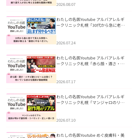
ました。
2026.08.07
わたしの名医Youtube アルバアレルギ
ークリニック札幌「30代から急に老け
て見える男性へ｜医師が教える「最初
にやるべき3つ」」を公開いたしまし
た。
2026.07.24
わたしの名医Youtube アルバアレルギ
ークリニック札幌「赤ら顔・酒さ・ニ
キビ跡にVビームは効く？向いている赤
みを医師が徹底解説」を公開いたしま
した。
2026.07.17
わたしの名医Youtube アルバアレルギ
ークリニック札幌「マンジャロのリア
ル｜医師が明かす副作用・リバウン
ド・正しい使い方」を公開いたしまし
た。
2026.07.10
わたしの名医Youtube めぐ皮膚科・美