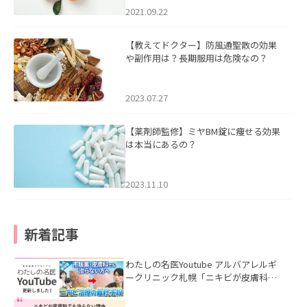
2021.09.22
【教えてドクター】防風通聖散の効果
や副作用は？長期服用は危険なの？
2023.07.27
【薬剤師監修】ミヤBM錠に痩せる効果
は本当にあるの？
2023.11.10
新着記事
わたしの名医Youtube アルバアレルギ
ークリニック札幌「ニキビが皮膚科で
も治らない理由｜繰り返す人が次に考
える治療を医師が解説」を公開いたし