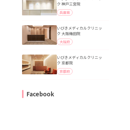
ク 神戸三宮院
兵庫県
いびきメディカルクリニッ
ク 大阪梅田院
大阪府
いびきメディカルクリニッ
ク 京都院
京都府
Facebook