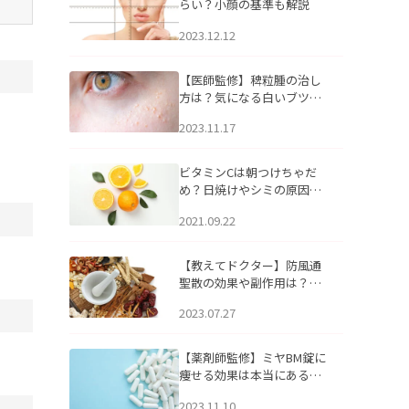
らい？小顔の基準も解説
2023.12.12
【医師監修】稗粒腫の治し
方は？気になる白いブツブ
ツの原因と自宅でできるケ
2023.11.17
アについて
ビタミンCは朝つけちゃだ
め？日焼けやシミの原因に
なるってホント？
2021.09.22
【教えてドクター】防風通
聖散の効果や副作用は？長
期服用は危険なの？
2023.07.27
【薬剤師監修】ミヤBM錠に
痩せる効果は本当にある
の？
2023.11.10