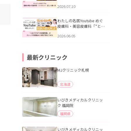
幌「マンジャロのリアル｜
2026.07.10
医師が明かす副作用・リバ
ウンド・正しい使い方」を
公開いたしました。
わたしの名医Youtube めぐ
皮膚科・美容皮膚科「”とお
りすがりの皮膚科医”がスレ
2026.06.05
ッズの肌悩みに本気で答え
てみた」を公開いたしまし
た。
最新クリニック
MJクリニック札幌
北海道
いびきメディカルクリニッ
ク 福岡院
福岡県
いびきメディカルクリニッ