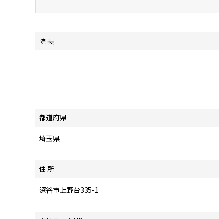
院 長
都道府県
埼玉県
住 所
深谷市上野台335-1