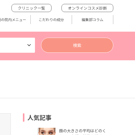
クリニック一覧
オンラインコスメ診断
題の院内メニュー
こだわりの成分
編集部コラム
人気記事
顔の大きさの平均はどのく