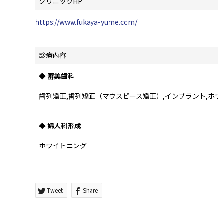
クリニックHP
https://www.fukaya-yume.com/
診療内容
◆ 審美歯科
歯列矯正,歯列矯正（マウスピース矯正）,インプラント,ホ
◆ 婦人科形成
ホワイトニング
Tweet
Share