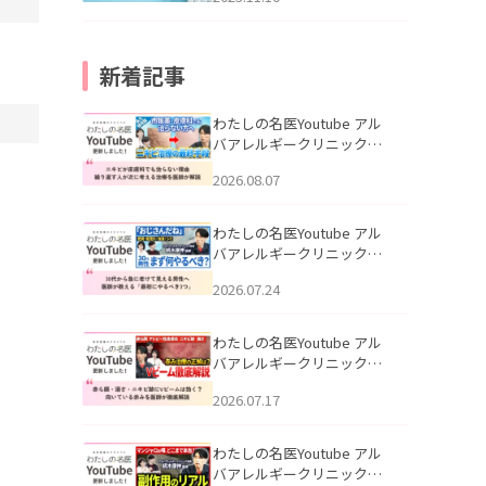
新着記事
わたしの名医Youtube アル
バアレルギークリニック札
幌「ニキビが皮膚科でも治
2026.08.07
らない理由｜繰り返す人が
次に考える治療を医師が解
説」を公開いたしました。
わたしの名医Youtube アル
バアレルギークリニック札
幌「30代から急に老けて見
2026.07.24
える男性へ｜医師が教える
「最初にやるべき3つ」」を
公開いたしました。
わたしの名医Youtube アル
バアレルギークリニック札
幌「赤ら顔・酒さ・ニキビ
2026.07.17
跡にVビームは効く？向いて
いる赤みを医師が徹底解
説」を公開いたしました。
わたしの名医Youtube アル
バアレルギークリニック札