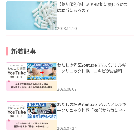
【薬剤師監修】ミヤBM錠に痩せる効果
は本当にあるの？
2023.11.10
新着記事
わたしの名医Youtube アルバアレルギ
ークリニック札幌「ニキビが皮膚科で
も治らない理由｜繰り返す人が次に考
える治療を医師が解説」を公開いたし
ました。
2026.08.07
わたしの名医Youtube アルバアレルギ
ークリニック札幌「30代から急に老け
て見える男性へ｜医師が教える「最初
にやるべき3つ」」を公開いたしまし
た。
2026.07.24