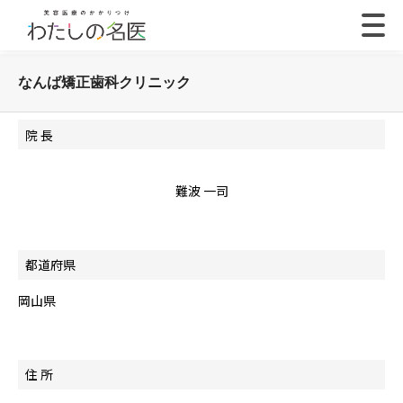
なんば矯正歯科クリニック
院 長
難波 一司
都道府県
岡山県
住 所