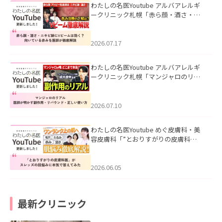
わたしの名医Youtube アルバアレルギ
ークリニック札幌「赤ら顔・酒さ・ニ
キビ跡にVビームは効く？向いている赤
みを医師が徹底解説」を公開いたしま
した。
2026.07.17
わたしの名医Youtube アルバアレルギ
ークリニック札幌「マンジャロのリア
ル｜医師が明かす副作用・リバウン
ド・正しい使い方」を公開いたしまし
た。
2026.07.10
わたしの名医Youtube めぐ皮膚科・美
容皮膚科「”とおりすがりの皮膚科
医”がスレッズの肌悩みに本気で答えて
みた」を公開いたしました。
2026.06.05
最新クリニック