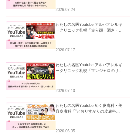
にやるべき3つ」」を公開いたしまし
た。
2026.07.24
わたしの名医Youtube アルバアレルギ
ークリニック札幌「赤ら顔・酒さ・ニ
キビ跡にVビームは効く？向いている
赤みを医師が徹底解説」を公開いたし
ました。
2026.07.17
わたしの名医Youtube アルバアレルギ
ークリニック札幌「マンジャロのリア
ル｜医師が明かす副作用・リバウン
ド・正しい使い方」を公開いたしまし
た。
2026.07.10
わたしの名医Youtube めぐ皮膚科・美
容皮膚科「”とおりすがりの皮膚科
医”がスレッズの肌悩みに本気で答えて
みた」を公開いたしました。
2026.06.05