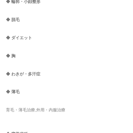
◆ 輪郭・小顔整形
◆ 脱毛
◆ ダイエット
◆ 胸
◆ わきが・多汗症
◆ 薄毛
育毛・薄毛治療,外用・内服治療