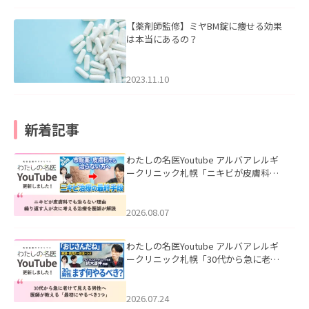
【薬剤師監修】ミヤBM錠に痩せる効果
は本当にあるの？
2023.11.10
新着記事
わたしの名医Youtube アルバアレルギ
ークリニック札幌「ニキビが皮膚科で
も治らない理由｜繰り返す人が次に考
える治療を医師が解説」を公開いたし
ました。
2026.08.07
わたしの名医Youtube アルバアレルギ
ークリニック札幌「30代から急に老け
て見える男性へ｜医師が教える「最初
にやるべき3つ」」を公開いたしまし
た。
2026.07.24