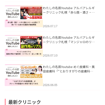
わたしの名医Youtube アルバアレルギ
ークリニック札幌「赤ら顔・酒さ・ニ
キビ跡にVビームは効く？向いている赤
みを医師が徹底解説」を公開いたしま
した。
2026.07.17
わたしの名医Youtube アルバアレルギ
ークリニック札幌「マンジャロのリア
ル｜医師が明かす副作用・リバウン
ド・正しい使い方」を公開いたしまし
た。
2026.07.10
わたしの名医Youtube めぐ皮膚科・美
容皮膚科「”とおりすがりの皮膚科
医”がスレッズの肌悩みに本気で答えて
みた」を公開いたしました。
2026.06.05
最新クリニック