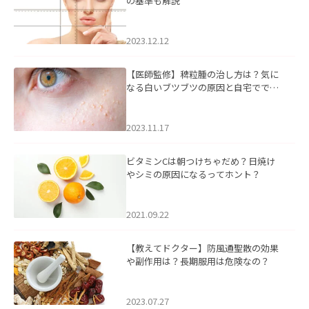
の基準も解説
2023.12.12
【医師監修】稗粒腫の治し方は？気に
なる白いブツブツの原因と自宅ででき
るケアについて
2023.11.17
ビタミンCは朝つけちゃだめ？日焼け
やシミの原因になるってホント？
2021.09.22
【教えてドクター】防風通聖散の効果
や副作用は？長期服用は危険なの？
2023.07.27