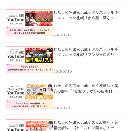
わたしの名医Youtube アルバアレルギ
ークリニック札幌「赤ら顔・酒さ・ニ
キビ跡にVビームは効く？向いている赤
みを医師が徹底解説」を公開いたしま
した。
2026.07.17
わたしの名医Youtube アルバアレルギ
ークリニック札幌「マンジャロのリア
ル｜医師が明かす副作用・リバウン
ド・正しい使い方」を公開いたしまし
た。
2026.07.10
わたしの名医Youtube めぐ皮膚科・美
容皮膚科「”とおりすがりの皮膚科
医”がスレッズの肌悩みに本気で答えて
みた」を公開いたしました。
2026.06.05
わたしの名医Youtube めぐ皮膚科・美
容皮膚科「【ヒアルロン酸×ボトック