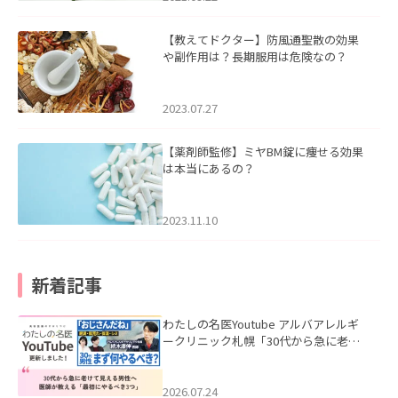
【教えてドクター】防風通聖散の効果
や副作用は？長期服用は危険なの？
2023.07.27
【薬剤師監修】ミヤBM錠に痩せる効果
は本当にあるの？
2023.11.10
新着記事
わたしの名医Youtube アルバアレルギ
ークリニック札幌「30代から急に老け
て見える男性へ｜医師が教える「最初
にやるべき3つ」」を公開いたしまし
た。
2026.07.24