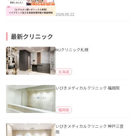
ス併用】ハイブリッド注入を美容皮膚
科医が徹底解説」を公開いたしまし
た。
2026.05.22
最新クリニック
MJクリニック札幌
北海道
いびきメディカルクリニック 福岡院
福岡県
いびきメディカルクリニック 神戸三宮
院