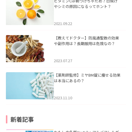
ビタミンCは朝つけちゃだめ？日焼け
やシミの原因になるってホント？
2021.09.22
【教えてドクター】防風通聖散の効果
や副作用は？長期服用は危険なの？
2023.07.27
【薬剤師監修】ミヤBM錠に痩せる効果
は本当にあるの？
2023.11.10
新着記事