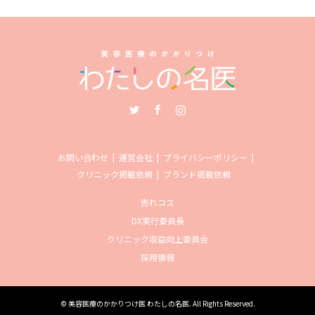
Twitter
Facebook
Instagram
お問い合わせ
運営会社
プライバシーポリシー
クリニック掲載依頼
ブランド掲載依頼
売れコス
DX実行委員長
クリニック収益向上委員会
採用情報
©
美容医療のかかりつけ医 わたしの名医
. All Rights Reserved.