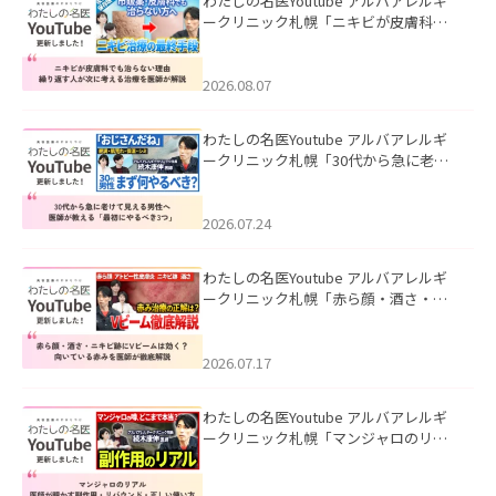
わたしの名医Youtube アルバアレルギ
ークリニック札幌「ニキビが皮膚科で
も治らない理由｜繰り返す人が次に考
える治療を医師が解説」を公開いたし
ました。
2026.08.07
わたしの名医Youtube アルバアレルギ
ークリニック札幌「30代から急に老け
て見える男性へ｜医師が教える「最初
にやるべき3つ」」を公開いたしまし
た。
2026.07.24
わたしの名医Youtube アルバアレルギ
ークリニック札幌「赤ら顔・酒さ・ニ
キビ跡にVビームは効く？向いている赤
みを医師が徹底解説」を公開いたしま
した。
2026.07.17
わたしの名医Youtube アルバアレルギ
ークリニック札幌「マンジャロのリア
ル｜医師が明かす副作用・リバウン
ド・正しい使い方」を公開いたしまし