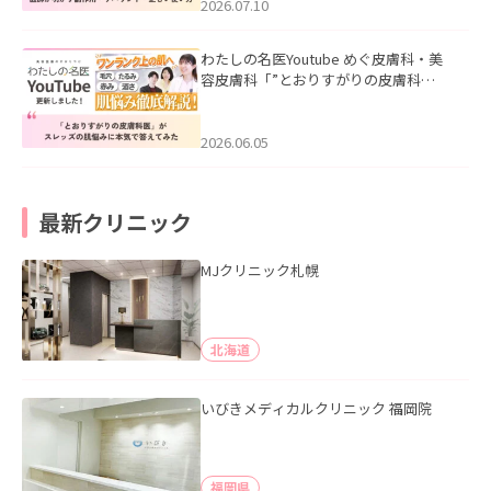
た。
2026.07.10
わたしの名医Youtube めぐ皮膚科・美
容皮膚科「”とおりすがりの皮膚科
医”がスレッズの肌悩みに本気で答えて
みた」を公開いたしました。
2026.06.05
最新クリニック
MJクリニック札幌
北海道
いびきメディカルクリニック 福岡院
福岡県