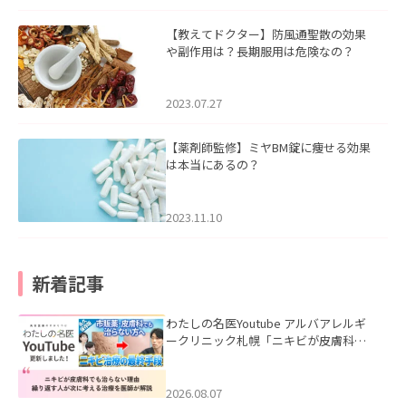
【教えてドクター】防風通聖散の効果
や副作用は？長期服用は危険なの？
2023.07.27
【薬剤師監修】ミヤBM錠に痩せる効果
は本当にあるの？
2023.11.10
新着記事
わたしの名医Youtube アルバアレルギ
ークリニック札幌「ニキビが皮膚科で
も治らない理由｜繰り返す人が次に考
える治療を医師が解説」を公開いたし
ました。
2026.08.07