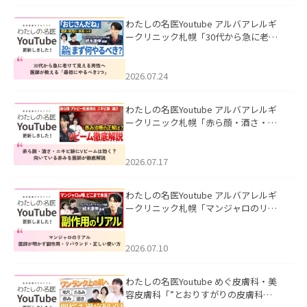
わたしの名医Youtube アルバアレルギ
ークリニック札幌「30代から急に老け
て見える男性へ｜医師が教える「最初
にやるべき3つ」」を公開いたしまし
た。
2026.07.24
わたしの名医Youtube アルバアレルギ
ークリニック札幌「赤ら顔・酒さ・ニ
キビ跡にVビームは効く？向いている赤
みを医師が徹底解説」を公開いたしま
した。
2026.07.17
わたしの名医Youtube アルバアレルギ
ークリニック札幌「マンジャロのリア
ル｜医師が明かす副作用・リバウン
ド・正しい使い方」を公開いたしまし
た。
2026.07.10
わたしの名医Youtube めぐ皮膚科・美
容皮膚科「”とおりすがりの皮膚科