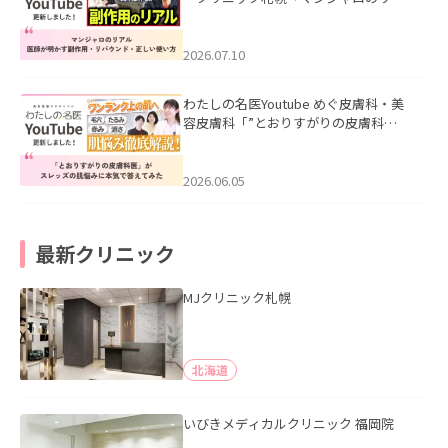
ル｜医師が明かす副作用・リバウン
ド・正しい使い方」を公開いたしまし
た。
2026.07.10
わたしの名医Youtube めぐ皮膚科・美
容皮膚科「”とおりすがりの皮膚科
医”がスレッズの肌悩みに本気で答えて
みた」を公開いたしました。
2026.06.05
最新クリニック
MJクリニック札幌
北海道
いびきメディカルクリニック 福岡院