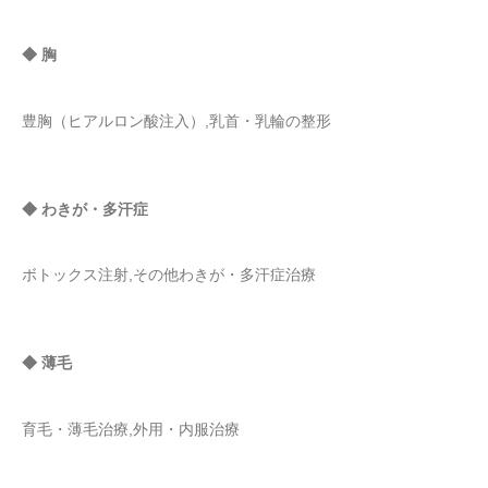
◆ 胸
豊胸（ヒアルロン酸注入）,乳首・乳輪の整形
◆ わきが・多汗症
ボトックス注射,その他わきが・多汗症治療
◆ 薄毛
育毛・薄毛治療,外用・内服治療