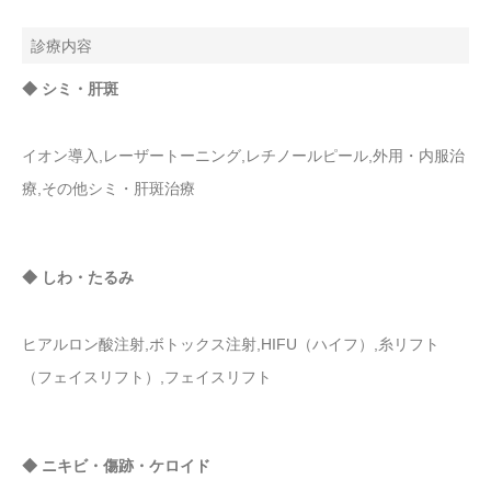
診療内容
◆ シミ・肝斑
イオン導入,レーザートーニング,レチノールピール,外用・内服治
療,その他シミ・肝斑治療
◆ しわ・たるみ
ヒアルロン酸注射,ボトックス注射,HIFU（ハイフ）,糸リフト
（フェイスリフト）,フェイスリフト
◆ ニキビ・傷跡・ケロイド