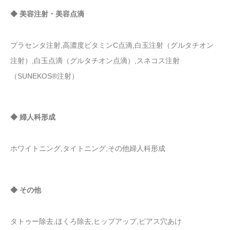
◆ 美容注射・美容点滴
プラセンタ注射,高濃度ビタミンC点滴,白玉注射（グルタチオン
注射）,白玉点滴（グルタチオン点滴）,スネコス注射
（SUNEKOS®注射）
◆ 婦人科形成
ホワイトニング,タイトニング,その他婦人科形成
◆ その他
タトゥー除去,ほくろ除去,ヒップアップ,ピアス穴あけ