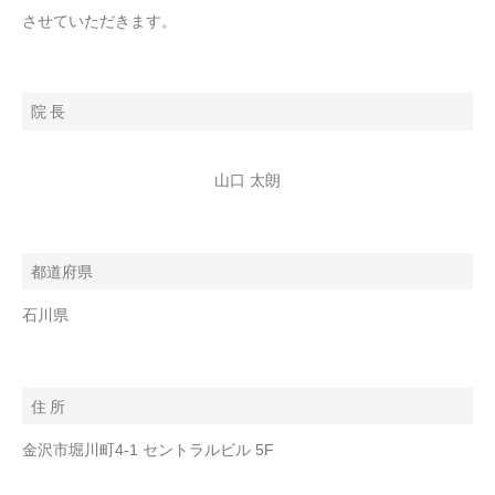
させていただきます。
院 長
山口 太朗
都道府県
石川県
住 所
金沢市堀川町4-1 セントラルビル 5F