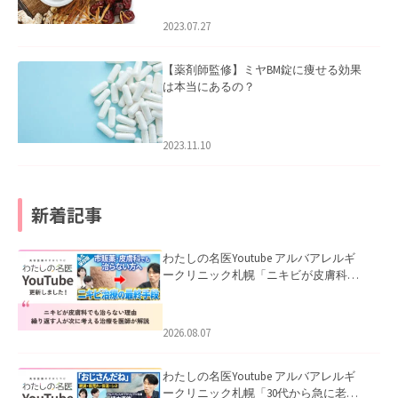
2023.07.27
【薬剤師監修】ミヤBM錠に痩せる効果
は本当にあるの？
2023.11.10
新着記事
わたしの名医Youtube アルバアレルギ
ークリニック札幌「ニキビが皮膚科で
も治らない理由｜繰り返す人が次に考
える治療を医師が解説」を公開いたし
ました。
2026.08.07
わたしの名医Youtube アルバアレルギ
ークリニック札幌「30代から急に老け