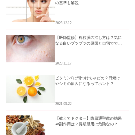
の基準も解説
2023.12.12
【医師監修】稗粒腫の治し方は？気に
なる白いブツブツの原因と自宅ででき
るケアについて
2023.11.17
ビタミンCは朝つけちゃだめ？日焼け
やシミの原因になるってホント？
2021.09.22
【教えてドクター】防風通聖散の効果
や副作用は？長期服用は危険なの？