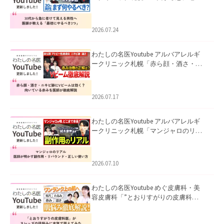
て見える男性へ｜医師が教える「最初
にやるべき3つ」」を公開いたしまし
た。
2026.07.24
わたしの名医Youtube アルバアレルギ
ークリニック札幌「赤ら顔・酒さ・ニ
キビ跡にVビームは効く？向いている赤
みを医師が徹底解説」を公開いたしま
した。
2026.07.17
わたしの名医Youtube アルバアレルギ
ークリニック札幌「マンジャロのリア
ル｜医師が明かす副作用・リバウン
ド・正しい使い方」を公開いたしまし
た。
2026.07.10
わたしの名医Youtube めぐ皮膚科・美
容皮膚科「”とおりすがりの皮膚科
医”がスレッズの肌悩みに本気で答えて
みた」を公開いたしました。