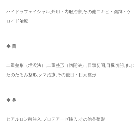
ハイドラフェイシャル,外用・内服治療,その他ニキビ・傷跡・ケ
ロイド治療
◆ 目
二重整形（埋没法）,二重整形（切開法）,目頭切開,目尻切開,まぶ
たのたるみ整形,クマ治療,その他目・目元整形
◆ 鼻
ヒアルロン酸注入,プロテアーゼ挿入,その他鼻整形