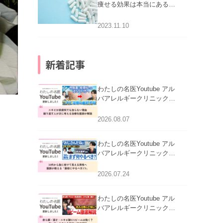
痩せる効果は本当にある
の？
2023.11.10
新着記事
わたしの名医Youtube アル
バアレルギークリニック札
幌「ニキビが皮膚科でも治
らない理由｜繰り返す人が
2026.08.07
次に考える治療を医師が解
説」を公開いたしました。
わたしの名医Youtube アル
バアレルギークリニック札
幌「30代から急に老けて見
える男性へ｜医師が教える
2026.07.24
「最初にやるべき3つ」」を
公開いたしました。
わたしの名医Youtube アル
バアレルギークリニック札
幌「赤ら顔・酒さ・ニキビ