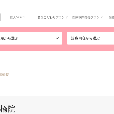
医人VOICE
名医こだわりブランド
医療機関専売ブランド
話
府県から選ぶ
診療内容から選ぶ
船橋院
船橋院