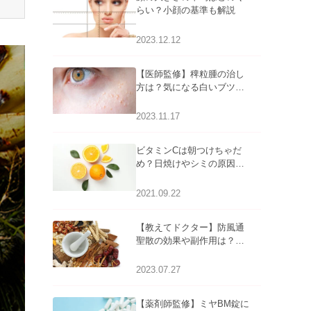
らい？小顔の基準も解説
2023.12.12
【医師監修】稗粒腫の治し
方は？気になる白いブツブ
ツの原因と自宅でできるケ
アについて
2023.11.17
ビタミンCは朝つけちゃだ
め？日焼けやシミの原因に
なるってホント？
2021.09.22
【教えてドクター】防風通
聖散の効果や副作用は？長
期服用は危険なの？
2023.07.27
【薬剤師監修】ミヤBM錠に