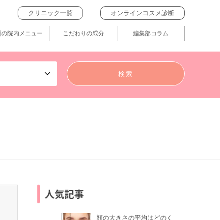
クリニック一覧
オンラインコスメ診断
題の院内メニュー
こだわりの成分
編集部コラム
人気記事
顔の大きさの平均はどのく