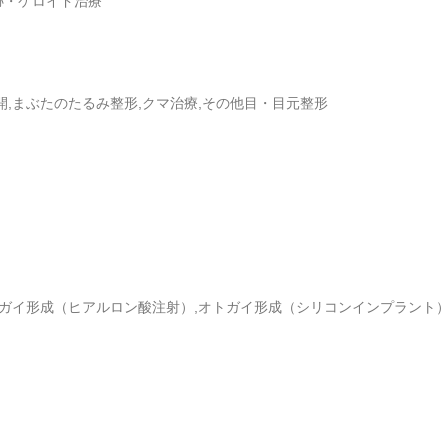
跡・ケロイド治療
開,まぶたのたるみ整形,クマ治療,その他目・目元整形
オトガイ形成（ヒアルロン酸注射）,オトガイ形成（シリコンインプラント