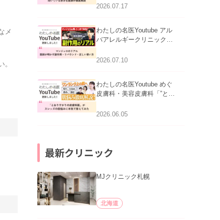
跡にVビームは効く？向い
2026.07.17
ている赤みを医師が徹底解
説」を公開いたしました。
わたしの名医Youtube アル
なメ
バアレルギークリニック札
幌「マンジャロのリアル｜
医師が明かす副作用・リバ
2026.07.10
い。
ウンド・正しい使い方」を
公開いたしました。
わたしの名医Youtube めぐ
皮膚科・美容皮膚科「”とお
りすがりの皮膚科医”がスレ
ッズの肌悩みに本気で答え
2026.06.05
てみた」を公開いたしまし
た。
最新クリニック
MJクリニック札幌
北海道