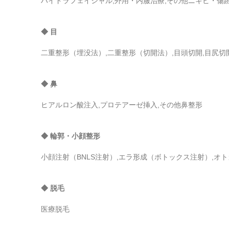
ハイドラフェイシャル,外用・内服治療,その他ニキビ・傷
◆ 目
二重整形（埋没法）,二重整形（切開法）,目頭切開,目尻切
◆ 鼻
ヒアルロン酸注入,プロテアーゼ挿入,その他鼻整形
◆ 輪郭・小顔整形
小顔注射（BNLS注射）,エラ形成（ボトックス注射）,
◆ 脱毛
医療脱毛