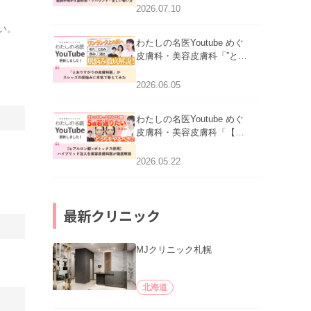
医師が明かす副作用・リバ
2026.07.10
ウンド・正しい使い方」を
い。
公開いたしました。
わたしの名医Youtube めぐ
皮膚科・美容皮膚科「”とお
りすがりの皮膚科医”がスレ
ッズの肌悩みに本気で答え
2026.06.05
てみた」を公開いたしまし
た。
わたしの名医Youtube めぐ
皮膚科・美容皮膚科「【ヒ
アルロン酸×ボトックス併
用】ハイブリッド注入を美
2026.05.22
容皮膚科医が徹底解説」を
公開いたしました。
最新クリニック
MJクリニック札幌
北海道