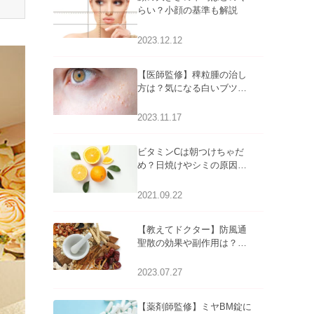
らい？小顔の基準も解説
2023.12.12
【医師監修】稗粒腫の治し
方は？気になる白いブツブ
ツの原因と自宅でできるケ
アについて
2023.11.17
ビタミンCは朝つけちゃだ
め？日焼けやシミの原因に
なるってホント？
2021.09.22
【教えてドクター】防風通
聖散の効果や副作用は？長
期服用は危険なの？
2023.07.27
【薬剤師監修】ミヤBM錠に