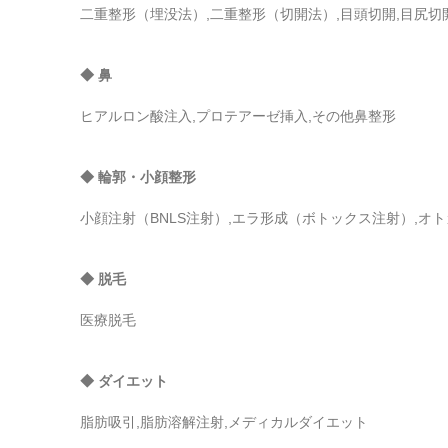
二重整形（埋没法）,二重整形（切開法）,目頭切開,目尻切
◆ 鼻
ヒアルロン酸注入,プロテアーゼ挿入,その他鼻整形
◆ 輪郭・小顔整形
小顔注射（BNLS注射）,エラ形成（ボトックス注射）,
◆ 脱毛
医療脱毛
◆ ダイエット
脂肪吸引,脂肪溶解注射,メディカルダイエット