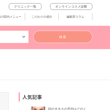
クリニック一覧
オンラインコスメ診断
題の院内メニュー
こだわりの成分
編集部コラム
人気記事
顔の大きさの平均はどのく