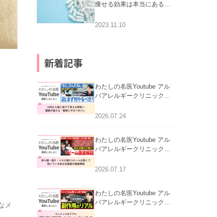
痩せる効果は本当にある
の？
2023.11.10
新着記事
わたしの名医Youtube アル
バアレルギークリニック札
幌「30代から急に老けて見
える男性へ｜医師が教える
2026.07.24
「最初にやるべき3つ」」を
公開いたしました。
わたしの名医Youtube アル
バアレルギークリニック札
幌「赤ら顔・酒さ・ニキビ
跡にVビームは効く？向い
2026.07.17
ている赤みを医師が徹底解
説」を公開いたしました。
わたしの名医Youtube アル
バアレルギークリニック札
なメ
幌「マンジャロのリアル｜