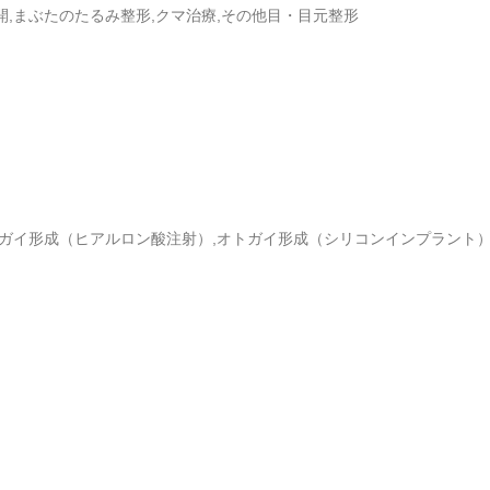
開,まぶたのたるみ整形,クマ治療,その他目・目元整形
オトガイ形成（ヒアルロン酸注射）,オトガイ形成（シリコンインプラント