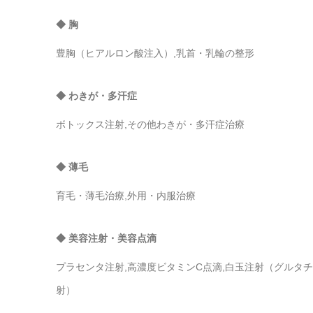
◆ 胸
豊胸（ヒアルロン酸注入）,乳首・乳輪の整形
◆ わきが・多汗症
ボトックス注射,その他わきが・多汗症治療
◆ 薄毛
育毛・薄毛治療,外用・内服治療
◆ 美容注射・美容点滴
プラセンタ注射,高濃度ビタミンC点滴,白玉注射（グルタチ
射）