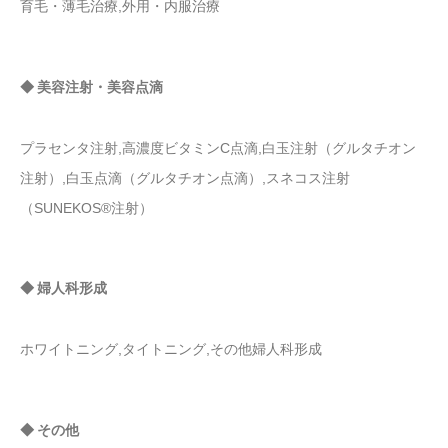
育毛・薄毛治療,外用・内服治療
◆ 美容注射・美容点滴
プラセンタ注射,高濃度ビタミンC点滴,白玉注射（グルタチオン
注射）,白玉点滴（グルタチオン点滴）,スネコス注射
（SUNEKOS®注射）
◆ 婦人科形成
ホワイトニング,タイトニング,その他婦人科形成
◆ その他