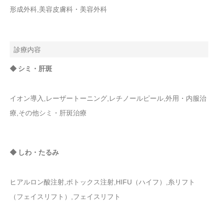
形成外科,美容皮膚科・美容外科
診療内容
◆ シミ・肝斑
イオン導入,レーザートーニング,レチノールピール,外用・内服治
療,その他シミ・肝斑治療
◆ しわ・たるみ
ヒアルロン酸注射,ボトックス注射,HIFU（ハイフ）,糸リフト
（フェイスリフト）,フェイスリフト