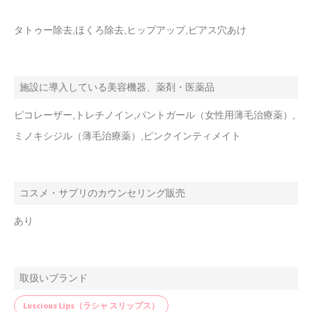
タトゥー除去,ほくろ除去,ヒップアップ,ピアス穴あけ
施設に導入している美容機器、薬剤・医薬品
ピコレーザー,トレチノイン,パントガール（女性用薄毛治療薬）,
ミノキシジル（薄毛治療薬）,ピンクインティメイト
コスメ・サプリのカウンセリング販売
あり
取扱いブランド
Luscious Lips（ラシャ スリップス）