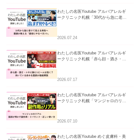
わたしの名医Youtube アルバアレルギ
ークリニック札幌「30代から急に老け
て見える男性へ｜医師が教える「最初
にやるべき3つ」」を公開いたしまし
た。
2026.07.24
わたしの名医Youtube アルバアレルギ
ークリニック札幌「赤ら顔・酒さ・ニ
キビ跡にVビームは効く？向いている
赤みを医師が徹底解説」を公開いたし
ました。
2026.07.17
わたしの名医Youtube アルバアレルギ
ークリニック札幌「マンジャロのリア
ル｜医師が明かす副作用・リバウン
ド・正しい使い方」を公開いたしまし
た。
2026.07.10
わたしの名医Youtube めぐ皮膚科・美