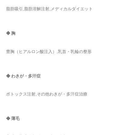
脂肪吸引,脂肪溶解注射,メディカルダイエット
◆ 胸
豊胸（ヒアルロン酸注入）,乳首・乳輪の整形
◆ わきが・多汗症
ボトックス注射,その他わきが・多汗症治療
◆ 薄毛