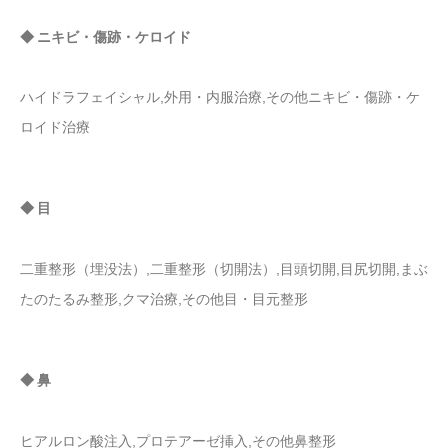
◆ ニキビ・傷跡・ケロイド
ハイドラフェイシャル,外用・内服治療,その他ニキビ・傷跡・ケ
ロイド治療
◆ 目
二重整形（埋没法）,二重整形（切開法）,目頭切開,目尻切開,まぶ
たのたるみ整形,クマ治療,その他目・目元整形
◆ 鼻
ヒアルロン酸注入,プロテアーゼ挿入,その他鼻整形