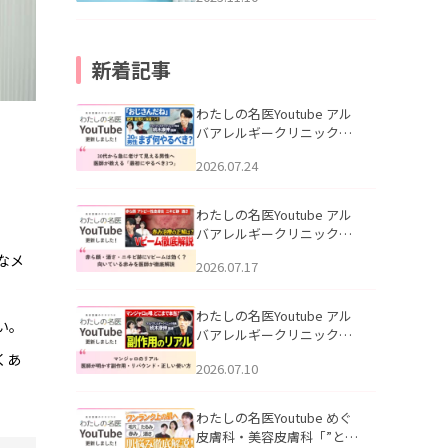
新着記事
わたしの名医Youtube アル
バアレルギークリニック札
幌「30代から急に老けて見
2026.07.24
える男性へ｜医師が教える
「最初にやるべき3つ」」を
公開いたしました。
わたしの名医Youtube アル
バアレルギークリニック札
幌「赤ら顔・酒さ・ニキビ
なメ
2026.07.17
跡にVビームは効く？向いて
いる赤みを医師が徹底解
説」を公開いたしました。
わたしの名医Youtube アル
い。
バアレルギークリニック札
幌「マンジャロのリアル｜
くあ
2026.07.10
医師が明かす副作用・リバ
ウンド・正しい使い方」を
公開いたしました。
わたしの名医Youtube めぐ
皮膚科・美容皮膚科「”とお