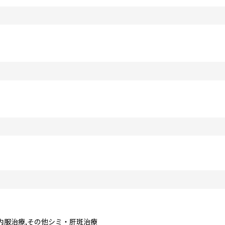
内服治療,その他シミ・肝斑治療