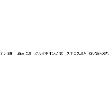
オン注射）,白玉点滴（グルタチオン点滴）,スネコス注射（SUNEKOS®