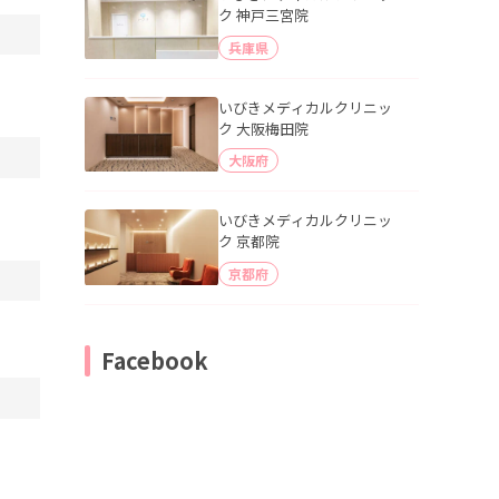
ク 神戸三宮院
兵庫県
いびきメディカルクリニッ
ク 大阪梅田院
大阪府
いびきメディカルクリニッ
ク 京都院
京都府
Facebook