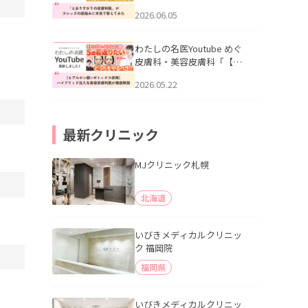
りすがりの皮膚科医”がスレ
2026.06.05
ッズの肌悩みに本気で答え
てみた」を公開いたしまし
た。
わたしの名医Youtube めぐ
皮膚科・美容皮膚科「【ヒ
アルロン酸×ボトックス併
2026.05.22
用】ハイブリッド注入を美
容皮膚科医が徹底解説」を
公開いたしました。
最新クリニック
MJクリニック札幌
北海道
いびきメディカルクリニッ
ク 福岡院
福岡県
いびきメディカルクリニッ