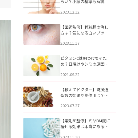
らい？小顔の基準も解説
2023.12.12
【医師監修】稗粒腫の治し
方は？気になる白いブツブ
ツの原因と自宅でできるケ
2023.11.17
アについて
ビタミンCは朝つけちゃだ
め？日焼けやシミの原因に
なるってホント？
2021.09.22
【教えてドクター】防風通
聖散の効果や副作用は？長
期服用は危険なの？
2023.07.27
【薬剤師監修】ミヤBM錠に
痩せる効果は本当にある
の？
2023.11.10