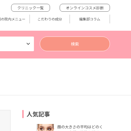
クリニック一覧
オンラインコスメ診断
題の院内メニュー
こだわりの成分
編集部コラム
人気記事
顔の大きさの平均はどのく