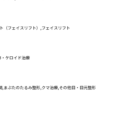
フト（フェイスリフト）,フェイスリフト
跡・ケロイド治療
開,まぶたのたるみ整形,クマ治療,その他目・目元整形