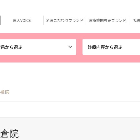
医人VOICE
名医こだわりブランド
医療機関専売ブランド
話
府県から選ぶ
診療内容から選ぶ
小倉院
小倉院