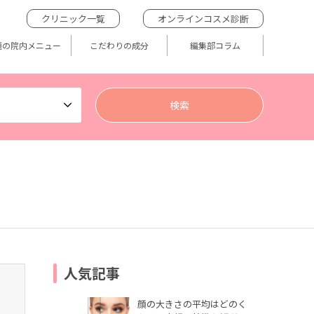
クリニック一覧
オンラインコスメ診断
題の院内メニュー
こだわりの成分
編集部コラム
人気記事
顔の大きさの平均はどのく