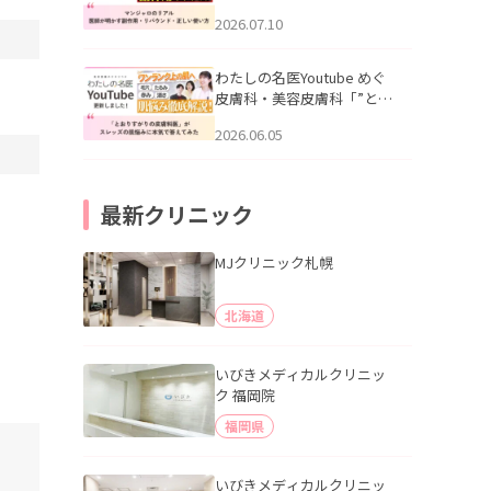
幌「マンジャロのリアル｜
2026.07.10
医師が明かす副作用・リバ
ウンド・正しい使い方」を
公開いたしました。
わたしの名医Youtube めぐ
皮膚科・美容皮膚科「”とお
りすがりの皮膚科医”がスレ
2026.06.05
ッズの肌悩みに本気で答え
てみた」を公開いたしまし
た。
最新クリニック
MJクリニック札幌
北海道
いびきメディカルクリニッ
ク 福岡院
福岡県
いびきメディカルクリニッ