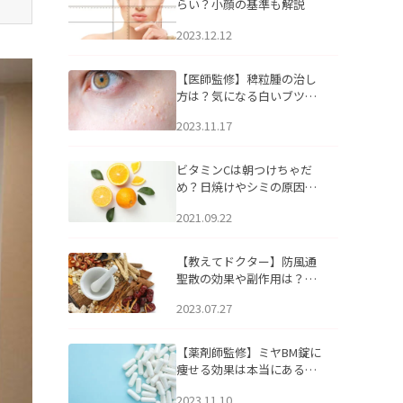
らい？小顔の基準も解説
2023.12.12
【医師監修】稗粒腫の治し
方は？気になる白いブツブ
ツの原因と自宅でできるケ
2023.11.17
アについて
ビタミンCは朝つけちゃだ
め？日焼けやシミの原因に
なるってホント？
2021.09.22
【教えてドクター】防風通
聖散の効果や副作用は？長
期服用は危険なの？
2023.07.27
【薬剤師監修】ミヤBM錠に
痩せる効果は本当にある
の？
2023.11.10