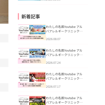
新着記事
わたしの名医Youtube アル
バアレルギークリニック札
幌「ニキビが皮膚科でも治
2026.08.07
らない理由｜繰り返す人が
次に考える治療を医師が解
説」を公開いたしました。
わたしの名医Youtube アル
バアレルギークリニック札
幌「30代から急に老けて見
2026.07.24
える男性へ｜医師が教える
「最初にやるべき3つ」」を
公開いたしました。
わたしの名医Youtube アル
バアレルギークリニック札
幌「赤ら顔・酒さ・ニキビ
2026.07.17
跡にVビームは効く？向いて
いる赤みを医師が徹底解
説」を公開いたしました。
わたしの名医Youtube アル
バアレルギークリニック札