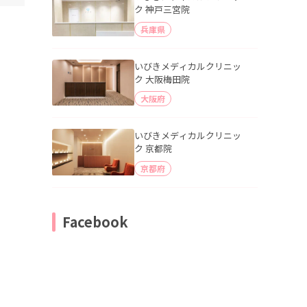
ク 神戸三宮院
兵庫県
いびきメディカルクリニッ
ク 大阪梅田院
大阪府
いびきメディカルクリニッ
ク 京都院
京都府
Facebook