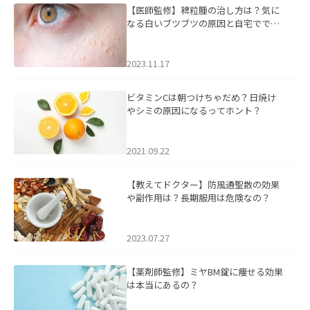
【医師監修】稗粒腫の治し方は？気に
なる白いブツブツの原因と自宅ででき
るケアについて
2023.11.17
ビタミンCは朝つけちゃだめ？日焼け
やシミの原因になるってホント？
2021.09.22
【教えてドクター】防風通聖散の効果
や副作用は？長期服用は危険なの？
2023.07.27
【薬剤師監修】ミヤBM錠に痩せる効果
は本当にあるの？