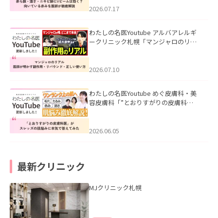
した。
2026.07.17
わたしの名医Youtube アルバアレルギ
ークリニック札幌「マンジャロのリア
ル｜医師が明かす副作用・リバウン
ド・正しい使い方」を公開いたしまし
た。
2026.07.10
わたしの名医Youtube めぐ皮膚科・美
容皮膚科「”とおりすがりの皮膚科
医”がスレッズの肌悩みに本気で答えて
みた」を公開いたしました。
2026.06.05
最新クリニック
MJクリニック札幌