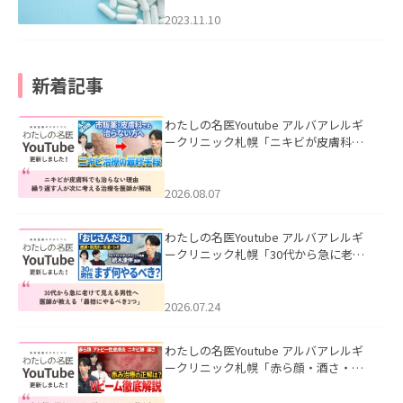
2023.11.10
新着記事
わたしの名医Youtube アルバアレルギ
ークリニック札幌「ニキビが皮膚科で
も治らない理由｜繰り返す人が次に考
える治療を医師が解説」を公開いたし
ました。
2026.08.07
わたしの名医Youtube アルバアレルギ
ークリニック札幌「30代から急に老け
て見える男性へ｜医師が教える「最初
にやるべき3つ」」を公開いたしまし
た。
2026.07.24
わたしの名医Youtube アルバアレルギ
ークリニック札幌「赤ら顔・酒さ・ニ
キビ跡にVビームは効く？向いている赤
みを医師が徹底解説」を公開いたしま