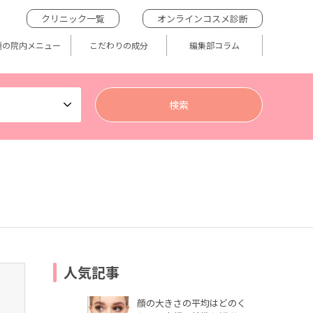
クリニック一覧
オンラインコスメ診断
題の院内メニュー
こだわりの成分
編集部コラム
人気記事
顔の大きさの平均はどのく