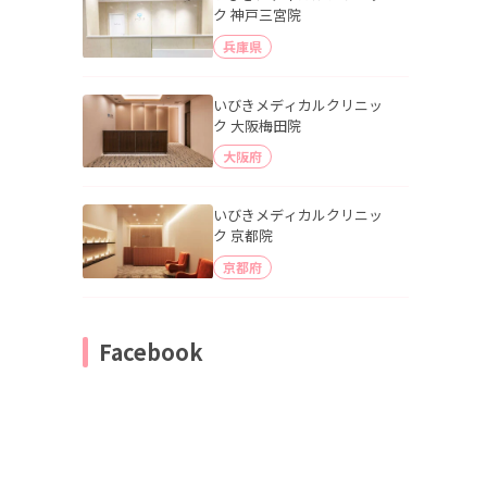
ク 神戸三宮院
兵庫県
いびきメディカルクリニッ
ク 大阪梅田院
大阪府
いびきメディカルクリニッ
ク 京都院
京都府
Facebook