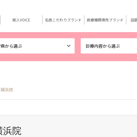
医人VOICE
名医こだわりブランド
医療機関専売ブランド
話
府県から選ぶ
診療内容から選ぶ
ク横浜院
横浜院