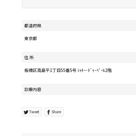
都道府県
東京都
住 所
板橋区高島平1丁目55番5号 ｼｬﾄｰ･ﾄﾞｩ･ﾍﾟｰﾙ2階
診療内容
Tweet
Share