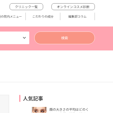
クリニック一覧
オンラインコスメ診断
題の院内メニュー
こだわりの成分
編集部コラム
人気記事
顔の大きさの平均はどのく