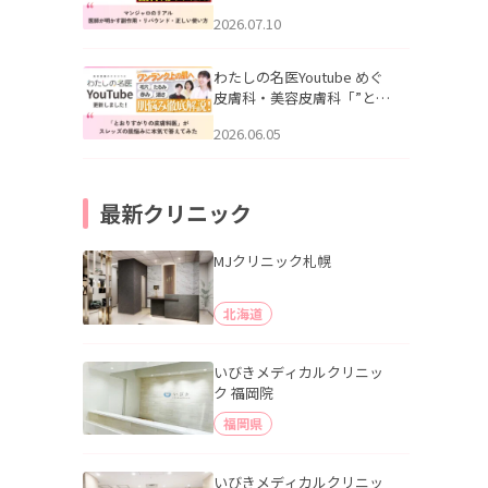
幌「マンジャロのリアル｜
2026.07.10
医師が明かす副作用・リバ
ウンド・正しい使い方」を
公開いたしました。
わたしの名医Youtube めぐ
皮膚科・美容皮膚科「”とお
りすがりの皮膚科医”がスレ
2026.06.05
ッズの肌悩みに本気で答え
てみた」を公開いたしまし
た。
最新クリニック
MJクリニック札幌
北海道
いびきメディカルクリニッ
ク 福岡院
福岡県
いびきメディカルクリニッ