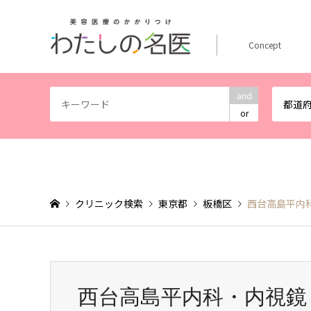
Concept
and
都道
or
クリニック検索
東京都
板橋区
西台高島平内
西台高島平内科・内視鏡