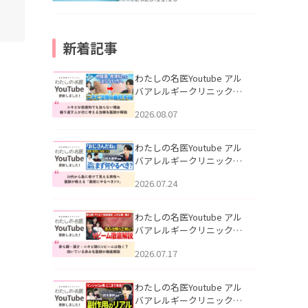
新着記事
わたしの名医Youtube アル
バアレルギークリニック札
幌「ニキビが皮膚科でも治
2026.08.07
らない理由｜繰り返す人が
次に考える治療を医師が解
説」を公開いたしました。
わたしの名医Youtube アル
バアレルギークリニック札
幌「30代から急に老けて見
2026.07.24
える男性へ｜医師が教える
「最初にやるべき3つ」」を
公開いたしました。
わたしの名医Youtube アル
バアレルギークリニック札
幌「赤ら顔・酒さ・ニキビ
2026.07.17
跡にVビームは効く？向いて
いる赤みを医師が徹底解
説」を公開いたしました。
わたしの名医Youtube アル
バアレルギークリニック札