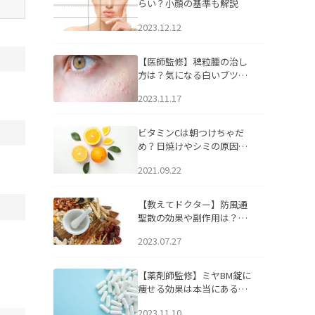
らい？小顔の基準も解説
2023.12.12
【医師監修】稗粒腫の治し
方は？気になる白いブツブ
ツの原因と自宅でできるケ
2023.11.17
アについて
ビタミンCは朝つけちゃだ
め？日焼けやシミの原因に
なるってホント？
2021.09.22
【教えてドクター】防風通
聖散の効果や副作用は？長
期服用は危険なの？
2023.07.27
【薬剤師監修】ミヤBM錠に
痩せる効果は本当にある
の？
2023.11.10