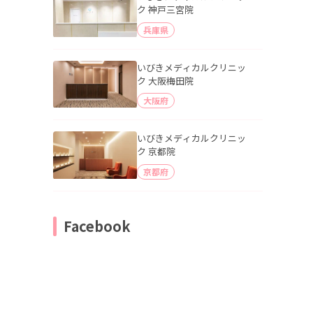
ク 神戸三宮院
兵庫県
いびきメディカルクリニッ
ク 大阪梅田院
大阪府
いびきメディカルクリニッ
ク 京都院
京都府
Facebook