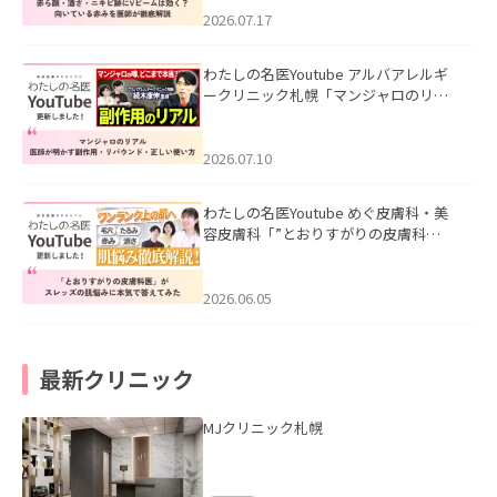
した。
2026.07.17
わたしの名医Youtube アルバアレルギ
ークリニック札幌「マンジャロのリア
ル｜医師が明かす副作用・リバウン
ド・正しい使い方」を公開いたしまし
た。
2026.07.10
わたしの名医Youtube めぐ皮膚科・美
容皮膚科「”とおりすがりの皮膚科
医”がスレッズの肌悩みに本気で答えて
みた」を公開いたしました。
2026.06.05
最新クリニック
MJクリニック札幌