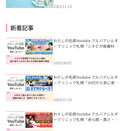
2023.11.10
新着記事
わたしの名医Youtube アルバアレルギ
ークリニック札幌「ニキビが皮膚科で
も治らない理由｜繰り返す人が次に考
える治療を医師が解説」を公開いたし
ました。
2026.08.07
わたしの名医Youtube アルバアレルギ
ークリニック札幌「30代から急に老け
て見える男性へ｜医師が教える「最初
にやるべき3つ」」を公開いたしまし
た。
2026.07.24
わたしの名医Youtube アルバアレルギ
ークリニック札幌「赤ら顔・酒さ・ニ
キビ跡にVビームは効く？向いている赤
みを医師が徹底解説」を公開いたしま