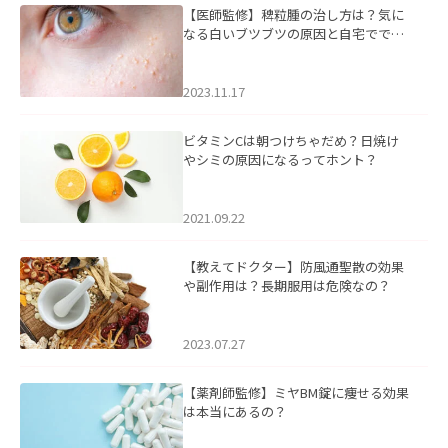
【医師監修】稗粒腫の治し方は？気に
なる白いブツブツの原因と自宅ででき
るケアについて
2023.11.17
ビタミンCは朝つけちゃだめ？日焼け
やシミの原因になるってホント？
2021.09.22
【教えてドクター】防風通聖散の効果
や副作用は？長期服用は危険なの？
2023.07.27
【薬剤師監修】ミヤBM錠に痩せる効果
は本当にあるの？