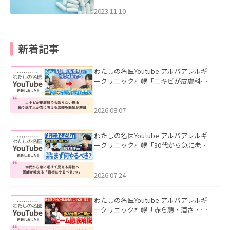
2023.11.10
新着記事
わたしの名医Youtube アルバアレルギ
ークリニック札幌「ニキビが皮膚科で
も治らない理由｜繰り返す人が次に考
える治療を医師が解説」を公開いたし
ました。
2026.08.07
わたしの名医Youtube アルバアレルギ
ークリニック札幌「30代から急に老け
て見える男性へ｜医師が教える「最初
にやるべき3つ」」を公開いたしまし
た。
2026.07.24
わたしの名医Youtube アルバアレルギ
ークリニック札幌「赤ら顔・酒さ・ニ
キビ跡にVビームは効く？向いている赤
みを医師が徹底解説」を公開いたしま