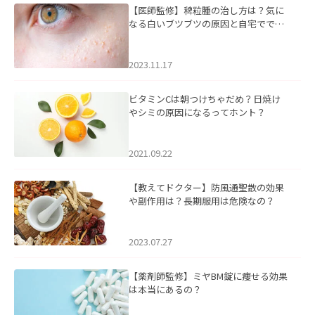
【医師監修】稗粒腫の治し方は？気に
なる白いブツブツの原因と自宅ででき
るケアについて
2023.11.17
ビタミンCは朝つけちゃだめ？日焼け
やシミの原因になるってホント？
2021.09.22
【教えてドクター】防風通聖散の効果
や副作用は？長期服用は危険なの？
2023.07.27
【薬剤師監修】ミヤBM錠に痩せる効果
は本当にあるの？