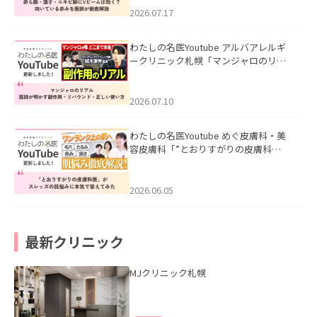
した。
2026.07.17
わたしの名医Youtube アルバアレルギ
ークリニック札幌「マンジャロのリア
ル｜医師が明かす副作用・リバウン
ド・正しい使い方」を公開いたしまし
た。
2026.07.10
わたしの名医Youtube めぐ皮膚科・美
容皮膚科「”とおりすがりの皮膚科
医”がスレッズの肌悩みに本気で答えて
みた」を公開いたしました。
2026.06.05
最新クリニック
MJクリニック札幌