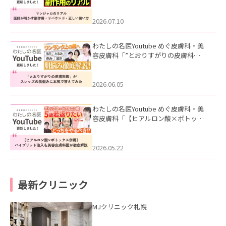
ル｜医師が明かす副作用・リバウン
ド・正しい使い方」を公開いたしまし
た。
2026.07.10
わたしの名医Youtube めぐ皮膚科・美
容皮膚科「”とおりすがりの皮膚科
医”がスレッズの肌悩みに本気で答えて
みた」を公開いたしました。
2026.06.05
わたしの名医Youtube めぐ皮膚科・美
容皮膚科「【ヒアルロン酸×ボトック
ス併用】ハイブリッド注入を美容皮膚
科医が徹底解説」を公開いたしまし
た。
2026.05.22
最新クリニック
MJクリニック札幌