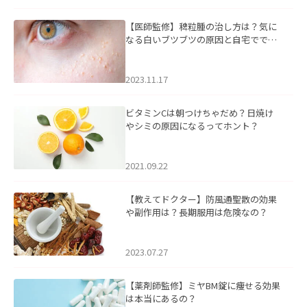
【医師監修】稗粒腫の治し方は？気に
なる白いブツブツの原因と自宅ででき
るケアについて
2023.11.17
ビタミンCは朝つけちゃだめ？日焼け
やシミの原因になるってホント？
2021.09.22
【教えてドクター】防風通聖散の効果
や副作用は？長期服用は危険なの？
2023.07.27
【薬剤師監修】ミヤBM錠に痩せる効果
は本当にあるの？