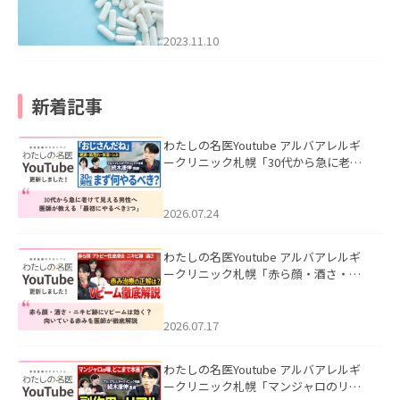
2023.11.10
新着記事
わたしの名医Youtube アルバアレルギ
ークリニック札幌「30代から急に老け
て見える男性へ｜医師が教える「最初
にやるべき3つ」」を公開いたしまし
た。
2026.07.24
わたしの名医Youtube アルバアレルギ
ークリニック札幌「赤ら顔・酒さ・ニ
キビ跡にVビームは効く？向いている赤
みを医師が徹底解説」を公開いたしま
した。
2026.07.17
わたしの名医Youtube アルバアレルギ
ークリニック札幌「マンジャロのリア