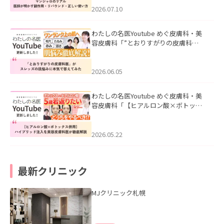
た。
2026.07.10
わたしの名医Youtube めぐ皮膚科・美
容皮膚科「”とおりすがりの皮膚科
医”がスレッズの肌悩みに本気で答えて
みた」を公開いたしました。
2026.06.05
わたしの名医Youtube めぐ皮膚科・美
容皮膚科「【ヒアルロン酸×ボトック
ス併用】ハイブリッド注入を美容皮膚
科医が徹底解説」を公開いたしまし
た。
2026.05.22
最新クリニック
MJクリニック札幌