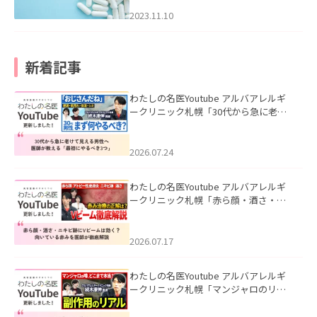
2023.11.10
新着記事
わたしの名医Youtube アルバアレルギ
ークリニック札幌「30代から急に老け
て見える男性へ｜医師が教える「最初
にやるべき3つ」」を公開いたしまし
た。
2026.07.24
わたしの名医Youtube アルバアレルギ
ークリニック札幌「赤ら顔・酒さ・ニ
キビ跡にVビームは効く？向いている赤
みを医師が徹底解説」を公開いたしま
した。
2026.07.17
わたしの名医Youtube アルバアレルギ
ークリニック札幌「マンジャロのリア
ル｜医師が明かす副作用・リバウン
ド・正しい使い方」を公開いたしまし