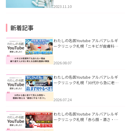
2023.11.10
新着記事
わたしの名医Youtube アルバアレルギ
ークリニック札幌「ニキビが皮膚科で
も治らない理由｜繰り返す人が次に考
える治療を医師が解説」を公開いたし
ました。
2026.08.07
わたしの名医Youtube アルバアレルギ
ークリニック札幌「30代から急に老け
て見える男性へ｜医師が教える「最初
にやるべき3つ」」を公開いたしまし
た。
2026.07.24
わたしの名医Youtube アルバアレルギ
ークリニック札幌「赤ら顔・酒さ・ニ
キビ跡にVビームは効く？向いている赤
みを医師が徹底解説」を公開いたしま