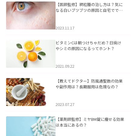
【医師監修】稗粒腫の治し方は？気に
なる白いブツブツの原因と自宅ででき
るケアについて
2023.11.17
ビタミンCは朝つけちゃだめ？日焼け
やシミの原因になるってホント？
2021.09.22
【教えてドクター】防風通聖散の効果
や副作用は？長期服用は危険なの？
2023.07.27
【薬剤師監修】ミヤBM錠に痩せる効果
は本当にあるの？