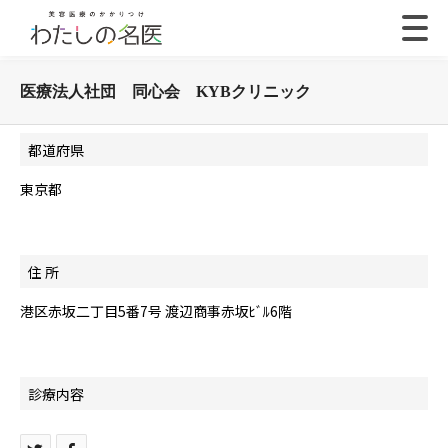
医療法人社団 同心会 KYBクリニック
都道府県
東京都
住 所
港区赤坂二丁目5番7号 渡辺商事赤坂ﾋﾞﾙ6階
診療内容