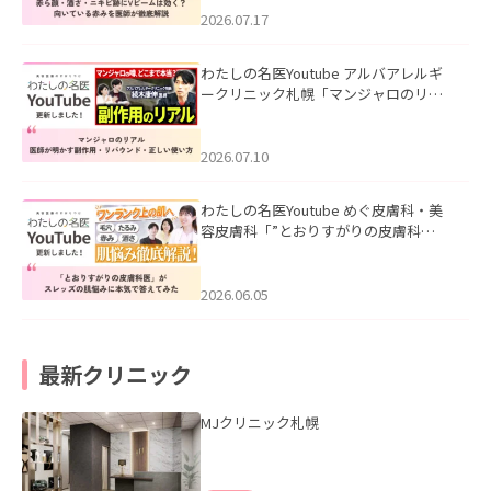
した。
2026.07.17
わたしの名医Youtube アルバアレルギ
ークリニック札幌「マンジャロのリア
ル｜医師が明かす副作用・リバウン
ド・正しい使い方」を公開いたしまし
た。
2026.07.10
わたしの名医Youtube めぐ皮膚科・美
容皮膚科「”とおりすがりの皮膚科
医”がスレッズの肌悩みに本気で答えて
みた」を公開いたしました。
2026.06.05
最新クリニック
MJクリニック札幌