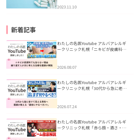
2023.11.10
新着記事
わたしの名医Youtube アルバアレルギ
ークリニック札幌「ニキビが皮膚科で
も治らない理由｜繰り返す人が次に考
える治療を医師が解説」を公開いたし
ました。
2026.08.07
わたしの名医Youtube アルバアレルギ
ークリニック札幌「30代から急に老け
て見える男性へ｜医師が教える「最初
にやるべき3つ」」を公開いたしまし
た。
2026.07.24
わたしの名医Youtube アルバアレルギ
ークリニック札幌「赤ら顔・酒さ・ニ
キビ跡にVビームは効く？向いている赤
みを医師が徹底解説」を公開いたしま