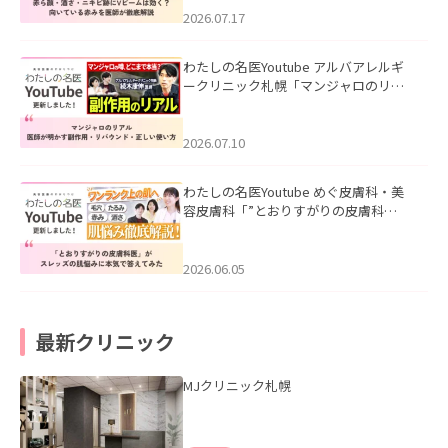
した。
2026.07.17
わたしの名医Youtube アルバアレルギ
ークリニック札幌「マンジャロのリア
ル｜医師が明かす副作用・リバウン
ド・正しい使い方」を公開いたしまし
た。
2026.07.10
わたしの名医Youtube めぐ皮膚科・美
容皮膚科「”とおりすがりの皮膚科
医”がスレッズの肌悩みに本気で答えて
みた」を公開いたしました。
2026.06.05
最新クリニック
MJクリニック札幌