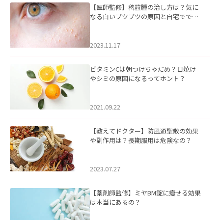
【医師監修】稗粒腫の治し方は？気に
なる白いブツブツの原因と自宅ででき
るケアについて
2023.11.17
ビタミンCは朝つけちゃだめ？日焼け
やシミの原因になるってホント？
2021.09.22
【教えてドクター】防風通聖散の効果
や副作用は？長期服用は危険なの？
2023.07.27
【薬剤師監修】ミヤBM錠に痩せる効果
は本当にあるの？