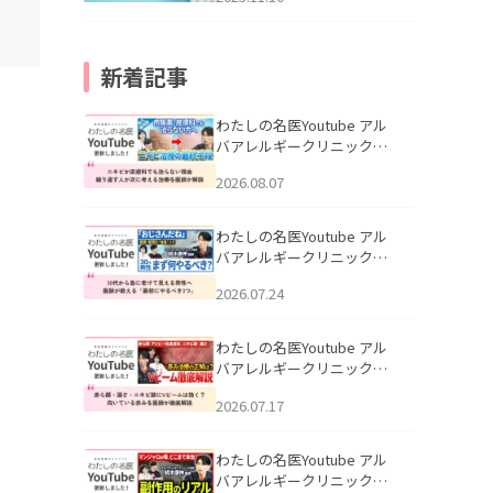
新着記事
わたしの名医Youtube アル
バアレルギークリニック札
幌「ニキビが皮膚科でも治
2026.08.07
らない理由｜繰り返す人が
次に考える治療を医師が解
説」を公開いたしました。
わたしの名医Youtube アル
バアレルギークリニック札
幌「30代から急に老けて見
2026.07.24
える男性へ｜医師が教える
「最初にやるべき3つ」」を
公開いたしました。
わたしの名医Youtube アル
バアレルギークリニック札
幌「赤ら顔・酒さ・ニキビ
2026.07.17
跡にVビームは効く？向いて
いる赤みを医師が徹底解
説」を公開いたしました。
わたしの名医Youtube アル
バアレルギークリニック札