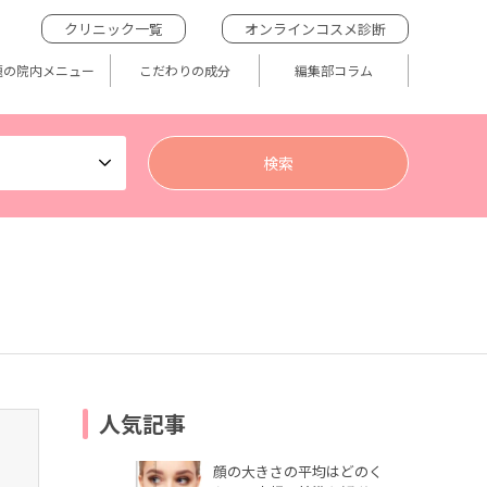
クリニック一覧
オンラインコスメ診断
題の院内メニュー
こだわりの成分
編集部コラム
人気記事
顔の大きさの平均はどのく