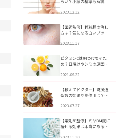
らい？小顔の基準も解説
2023.12.12
【医師監修】稗粒腫の治し
方は？気になる白いブツブ
ツの原因と自宅でできるケ
2023.11.17
アについて
ビタミンCは朝つけちゃだ
め？日焼けやシミの原因に
なるってホント？
2021.09.22
【教えてドクター】防風通
聖散の効果や副作用は？長
期服用は危険なの？
2023.07.27
【薬剤師監修】ミヤBM錠に
痩せる効果は本当にある
の？
2023.11.10