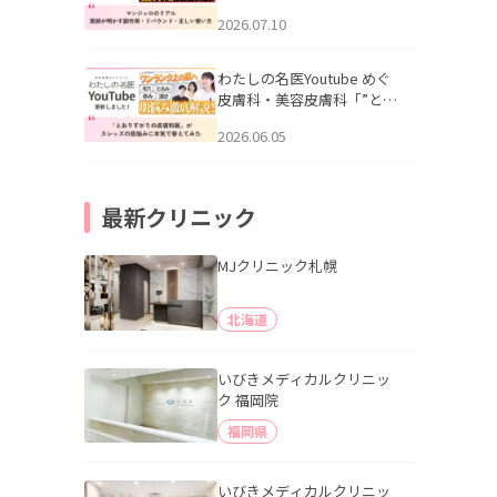
幌「マンジャロのリアル｜
2026.07.10
医師が明かす副作用・リバ
ウンド・正しい使い方」を
公開いたしました。
わたしの名医Youtube めぐ
皮膚科・美容皮膚科「”とお
りすがりの皮膚科医”がスレ
2026.06.05
ッズの肌悩みに本気で答え
てみた」を公開いたしまし
た。
最新クリニック
MJクリニック札幌
北海道
いびきメディカルクリニッ
ク 福岡院
福岡県
いびきメディカルクリニッ