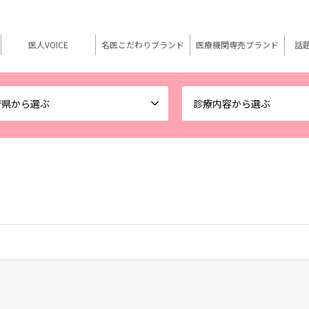
医人VOICE
名医こだわりブランド
医療機関専売ブランド
話
府県から選ぶ
診療内容から選ぶ