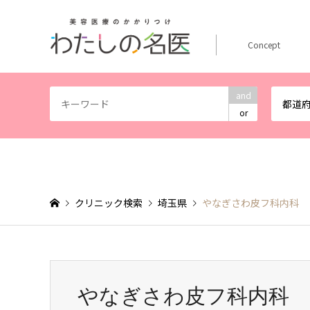
Concept
and
都道
or
クリニック検索
埼玉県
やなぎさわ皮フ科内科
やなぎさわ皮フ科内科