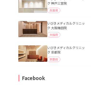
ク 神戸三宮院
兵庫県
いびきメディカルクリニッ
ク 大阪梅田院
大阪府
いびきメディカルクリニッ
ク 京都院
京都府
Facebook