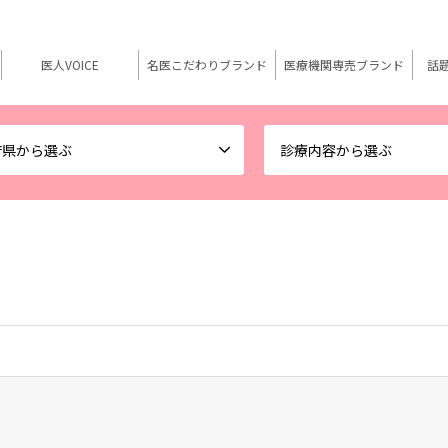
医人VOICE
名医こだわりブランド
医療機関専売ブランド
話
府県から選ぶ
診療内容から選ぶ