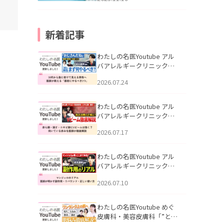
新着記事
わたしの名医Youtube アル
バアレルギークリニック札
幌「30代から急に老けて見
2026.07.24
える男性へ｜医師が教える
「最初にやるべき3つ」」を
公開いたしました。
わたしの名医Youtube アル
バアレルギークリニック札
幌「赤ら顔・酒さ・ニキビ
2026.07.17
跡にVビームは効く？向いて
いる赤みを医師が徹底解
説」を公開いたしました。
わたしの名医Youtube アル
バアレルギークリニック札
幌「マンジャロのリアル｜
2026.07.10
医師が明かす副作用・リバ
ウンド・正しい使い方」を
公開いたしました。
わたしの名医Youtube めぐ
皮膚科・美容皮膚科「”とお