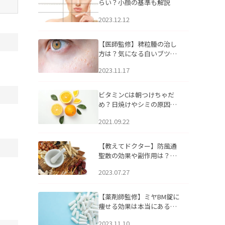
らい？小顔の基準も解説
2023.12.12
【医師監修】稗粒腫の治し
方は？気になる白いブツブ
ツの原因と自宅でできるケ
2023.11.17
アについて
ビタミンCは朝つけちゃだ
め？日焼けやシミの原因に
なるってホント？
2021.09.22
【教えてドクター】防風通
聖散の効果や副作用は？長
期服用は危険なの？
2023.07.27
【薬剤師監修】ミヤBM錠に
痩せる効果は本当にある
の？
2023.11.10