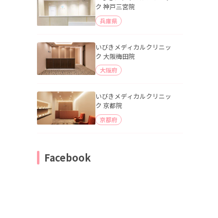
ク 神戸三宮院
兵庫県
いびきメディカルクリニッ
ク 大阪梅田院
大阪府
いびきメディカルクリニッ
ク 京都院
京都府
Facebook