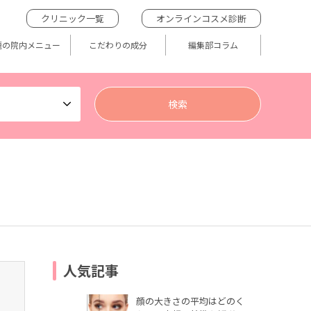
クリニック一覧
オンラインコスメ診断
題の院内メニュー
こだわりの成分
編集部コラム
人気記事
顔の大きさの平均はどのく