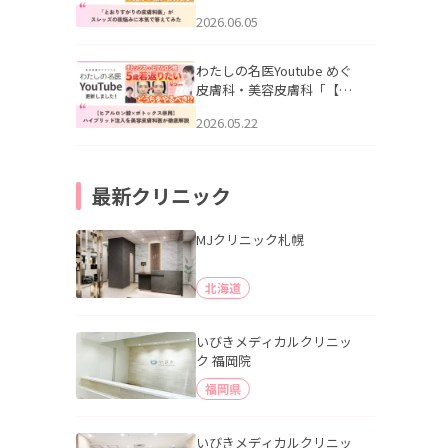
りすがりの皮膚科医”がスレ
2026.06.05
ッズの肌悩みに本気で答え
てみた」を公開いたしまし
た。
わたしの名医Youtube めぐ
皮膚科・美容皮膚科「【ヒ
アルロン酸×ボトックス併
2026.05.22
用】ハイブリッド注入を美
容皮膚科医が徹底解説」を
公開いたしました。
最新クリニック
MJクリニック札幌
北海道
いびきメディカルクリニッ
ク 福岡院
福岡県
いびきメディカルクリニッ