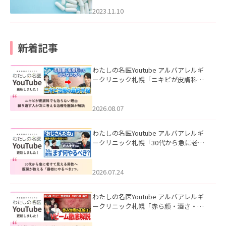
2023.11.10
新着記事
わたしの名医Youtube アルバアレルギ
ークリニック札幌「ニキビが皮膚科で
も治らない理由｜繰り返す人が次に考
える治療を医師が解説」を公開いたし
ました。
2026.08.07
わたしの名医Youtube アルバアレルギ
ークリニック札幌「30代から急に老け
て見える男性へ｜医師が教える「最初
にやるべき3つ」」を公開いたしまし
た。
2026.07.24
わたしの名医Youtube アルバアレルギ
ークリニック札幌「赤ら顔・酒さ・ニ
キビ跡にVビームは効く？向いている赤
みを医師が徹底解説」を公開いたしま