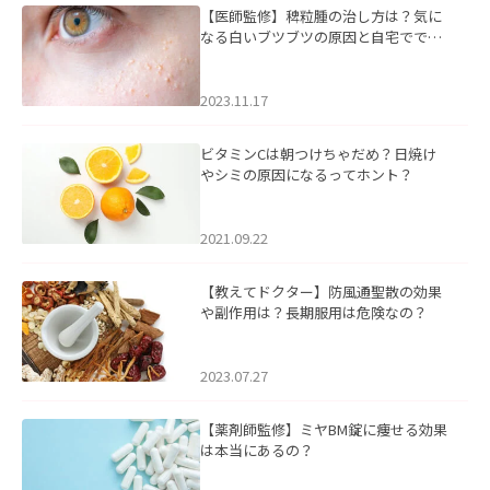
【医師監修】稗粒腫の治し方は？気に
なる白いブツブツの原因と自宅ででき
るケアについて
2023.11.17
ビタミンCは朝つけちゃだめ？日焼け
やシミの原因になるってホント？
2021.09.22
【教えてドクター】防風通聖散の効果
や副作用は？長期服用は危険なの？
2023.07.27
【薬剤師監修】ミヤBM錠に痩せる効果
は本当にあるの？