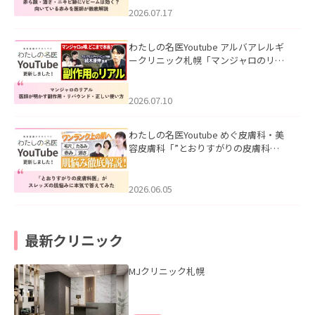
した。
2026.07.17
わたしの名医Youtube アルバアレルギ
ークリニック札幌「マンジャロのリア
ル｜医師が明かす副作用・リバウン
ド・正しい使い方」を公開いたしまし
た。
2026.07.10
わたしの名医Youtube めぐ皮膚科・美
容皮膚科「”とおりすがりの皮膚科
医”がスレッズの肌悩みに本気で答えて
みた」を公開いたしました。
2026.06.05
最新クリニック
MJクリニック札幌