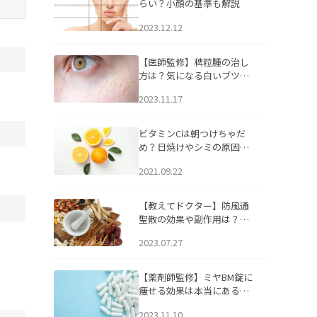
らい？小顔の基準も解説
2023.12.12
【医師監修】稗粒腫の治し
方は？気になる白いブツブ
ツの原因と自宅でできるケ
2023.11.17
アについて
ビタミンCは朝つけちゃだ
め？日焼けやシミの原因に
なるってホント？
2021.09.22
【教えてドクター】防風通
聖散の効果や副作用は？長
期服用は危険なの？
2023.07.27
【薬剤師監修】ミヤBM錠に
痩せる効果は本当にある
の？
2023.11.10