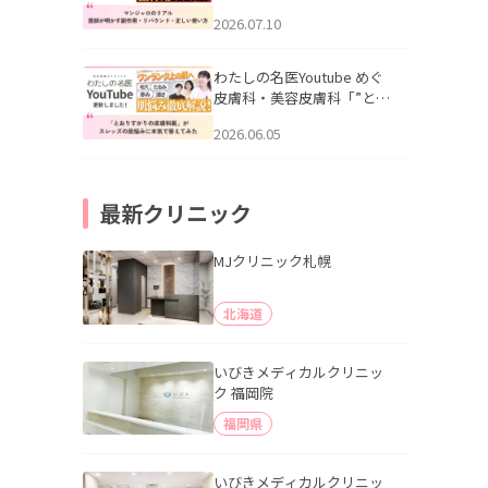
幌「マンジャロのリアル｜
2026.07.10
医師が明かす副作用・リバ
ウンド・正しい使い方」を
公開いたしました。
わたしの名医Youtube めぐ
皮膚科・美容皮膚科「”とお
りすがりの皮膚科医”がスレ
2026.06.05
ッズの肌悩みに本気で答え
てみた」を公開いたしまし
た。
最新クリニック
MJクリニック札幌
北海道
いびきメディカルクリニッ
ク 福岡院
福岡県
いびきメディカルクリニッ