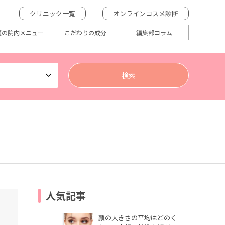
クリニック一覧
オンラインコスメ診断
題の院内メニュー
こだわりの成分
編集部コラム
人気記事
顔の大きさの平均はどのく