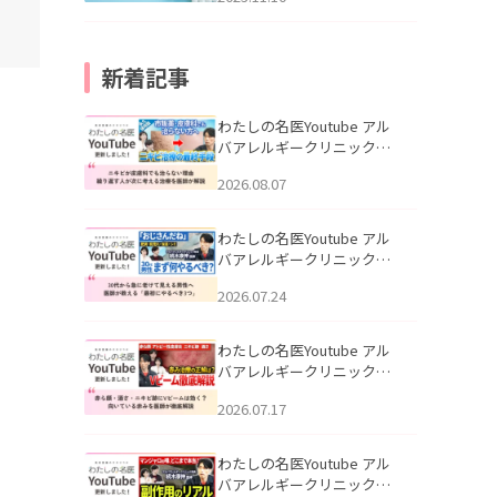
新着記事
わたしの名医Youtube アル
バアレルギークリニック札
幌「ニキビが皮膚科でも治
2026.08.07
らない理由｜繰り返す人が
次に考える治療を医師が解
説」を公開いたしました。
わたしの名医Youtube アル
バアレルギークリニック札
幌「30代から急に老けて見
2026.07.24
える男性へ｜医師が教える
「最初にやるべき3つ」」を
公開いたしました。
わたしの名医Youtube アル
バアレルギークリニック札
幌「赤ら顔・酒さ・ニキビ
2026.07.17
跡にVビームは効く？向いて
いる赤みを医師が徹底解
説」を公開いたしました。
わたしの名医Youtube アル
バアレルギークリニック札