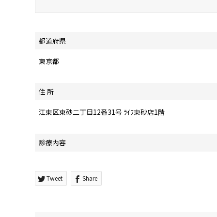
都道府県
東京都
住 所
江東区東砂二丁目12番31号 ﾗｲﾌ東砂店1階
診療内容
Tweet
Share