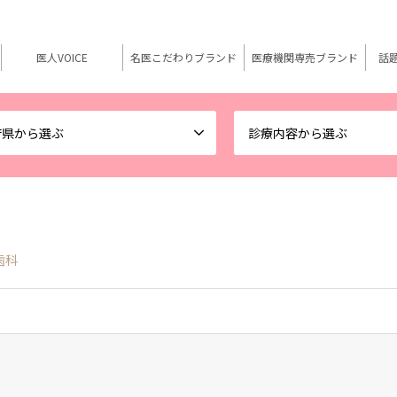
医人VOICE
名医こだわりブランド
医療機関専売ブランド
話
府県から選ぶ
診療内容から選ぶ
歯科