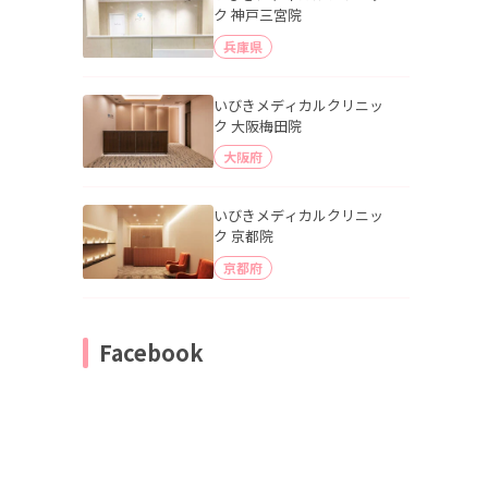
ク 神戸三宮院
兵庫県
いびきメディカルクリニッ
ク 大阪梅田院
大阪府
いびきメディカルクリニッ
ク 京都院
京都府
Facebook