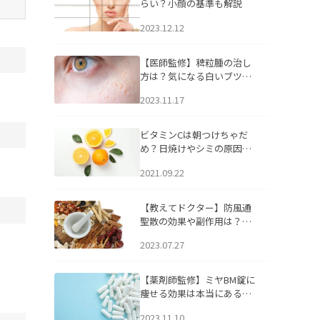
らい？小顔の基準も解説
2023.12.12
【医師監修】稗粒腫の治し
方は？気になる白いブツブ
ツの原因と自宅でできるケ
2023.11.17
アについて
ビタミンCは朝つけちゃだ
め？日焼けやシミの原因に
なるってホント？
2021.09.22
【教えてドクター】防風通
聖散の効果や副作用は？長
期服用は危険なの？
2023.07.27
【薬剤師監修】ミヤBM錠に
痩せる効果は本当にある
の？
2023.11.10