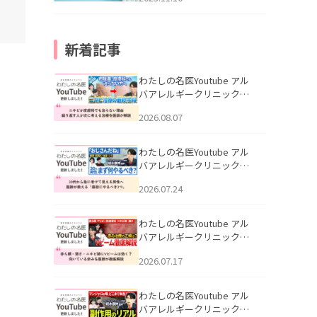
新着記事
わたしの名医Youtube アル
バアレルギークリニック札
幌「ニキビが皮膚科でも治
2026.08.07
らない理由｜繰り返す人が
次に考える治療を医師が解
説」を公開いたしました。
わたしの名医Youtube アル
バアレルギークリニック札
幌「30代から急に老けて見
2026.07.24
える男性へ｜医師が教える
「最初にやるべき3つ」」を
公開いたしました。
わたしの名医Youtube アル
バアレルギークリニック札
幌「赤ら顔・酒さ・ニキビ
2026.07.17
跡にVビームは効く？向いて
いる赤みを医師が徹底解
説」を公開いたしました。
わたしの名医Youtube アル
バアレルギークリニック札