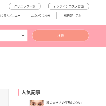
クリニック一覧
オンラインコスメ診断
題の院内メニュー
こだわりの成分
編集部コラム
人気記事
顔の大きさの平均はどのく