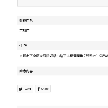
都道府県
京都府
住 所
京都市下京区東洞院通綾小路下る扇酒屋町275番地1 KOWA東
診療内容
Tweet
Share