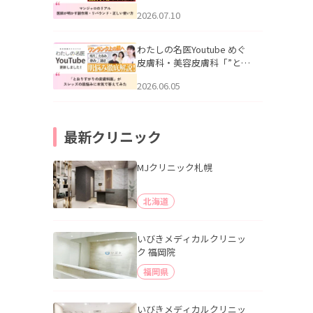
幌「マンジャロのリアル｜
2026.07.10
医師が明かす副作用・リバ
ウンド・正しい使い方」を
公開いたしました。
わたしの名医Youtube めぐ
皮膚科・美容皮膚科「”とお
りすがりの皮膚科医”がスレ
2026.06.05
ッズの肌悩みに本気で答え
てみた」を公開いたしまし
た。
最新クリニック
MJクリニック札幌
北海道
いびきメディカルクリニッ
ク 福岡院
福岡県
いびきメディカルクリニッ