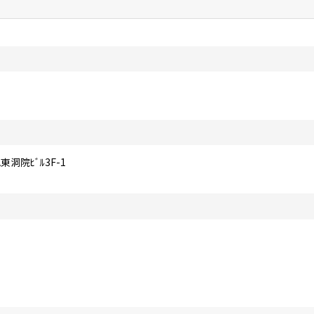
洞院ﾋﾞﾙ3F-1