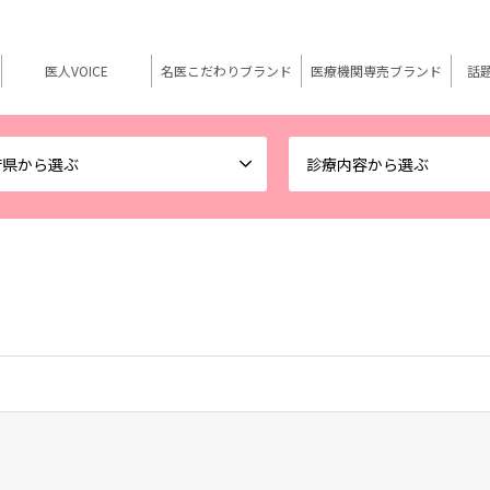
医人VOICE
名医こだわりブランド
医療機関専売ブランド
話
府県から選ぶ
診療内容から選ぶ