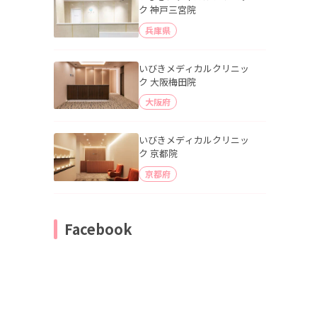
ク 神戸三宮院
兵庫県
いびきメディカルクリニッ
ク 大阪梅田院
大阪府
いびきメディカルクリニッ
ク 京都院
京都府
Facebook