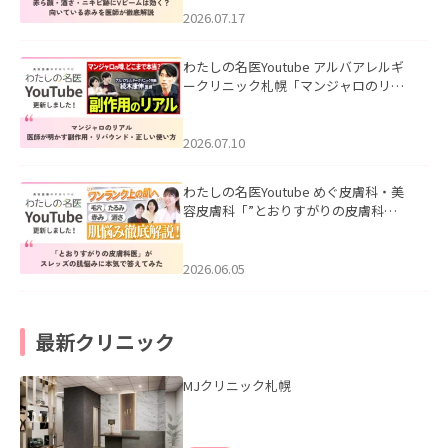
した。
2026.07.17
わたしの名医Youtube アルバアレルギ
ークリニック札幌「マンジャロのリア
ル｜医師が明かす副作用・リバウン
ド・正しい使い方」を公開いたしまし
た。
2026.07.10
わたしの名医Youtube めぐ皮膚科・美
容皮膚科「”とおりすがりの皮膚科
医”がスレッズの肌悩みに本気で答えて
みた」を公開いたしました。
2026.06.05
最新クリニック
MJクリニック札幌