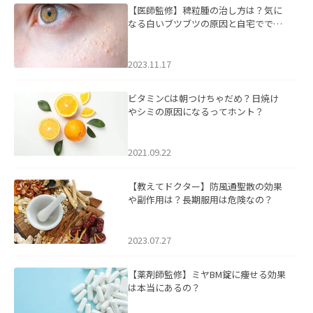
【医師監修】稗粒腫の治し方は？気に
なる白いブツブツの原因と自宅ででき
るケアについて
2023.11.17
ビタミンCは朝つけちゃだめ？日焼け
やシミの原因になるってホント？
2021.09.22
【教えてドクター】防風通聖散の効果
や副作用は？長期服用は危険なの？
2023.07.27
【薬剤師監修】ミヤBM錠に痩せる効果
は本当にあるの？