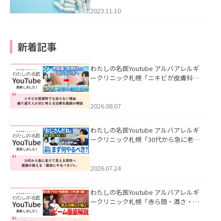
2023.11.10
新着記事
わたしの名医Youtube アルバアレルギ
ークリニック札幌「ニキビが皮膚科で
も治らない理由｜繰り返す人が次に考
える治療を医師が解説」を公開いたし
ました。
2026.08.07
わたしの名医Youtube アルバアレルギ
ークリニック札幌「30代から急に老け
て見える男性へ｜医師が教える「最初
にやるべき3つ」」を公開いたしまし
た。
2026.07.24
わたしの名医Youtube アルバアレルギ
ークリニック札幌「赤ら顔・酒さ・ニ
キビ跡にVビームは効く？向いている赤
みを医師が徹底解説」を公開いたしま