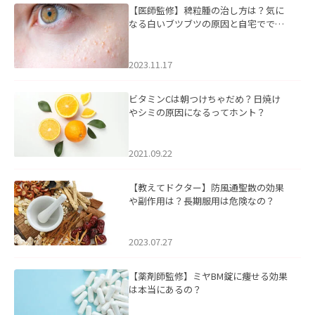
【医師監修】稗粒腫の治し方は？気に
なる白いブツブツの原因と自宅ででき
るケアについて
2023.11.17
ビタミンCは朝つけちゃだめ？日焼け
やシミの原因になるってホント？
2021.09.22
【教えてドクター】防風通聖散の効果
や副作用は？長期服用は危険なの？
2023.07.27
【薬剤師監修】ミヤBM錠に痩せる効果
は本当にあるの？