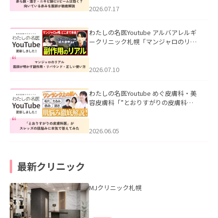
した。
2026.07.17
わたしの名医Youtube アルバアレルギ
ークリニック札幌「マンジャロのリア
ル｜医師が明かす副作用・リバウン
ド・正しい使い方」を公開いたしまし
た。
2026.07.10
わたしの名医Youtube めぐ皮膚科・美
容皮膚科「”とおりすがりの皮膚科
医”がスレッズの肌悩みに本気で答えて
みた」を公開いたしました。
2026.06.05
最新クリニック
MJクリニック札幌