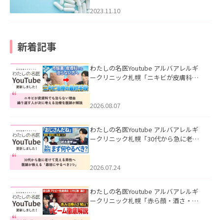
2023.11.10
新着記事
わたしの名医Youtube アルバアレルギ
ークリニック札幌「ニキビが皮膚科で
も治らない理由｜繰り返す人が次に考
える治療を医師が解説」を公開いたし
ました。
2026.08.07
わたしの名医Youtube アルバアレルギ
ークリニック札幌「30代から急に老け
て見える男性へ｜医師が教える「最初
にやるべき3つ」」を公開いたしまし
た。
2026.07.24
わたしの名医Youtube アルバアレルギ
ークリニック札幌「赤ら顔・酒さ・ニ
キビ跡にVビームは効く？向いている赤
みを医師が徹底解説」を公開いたしま