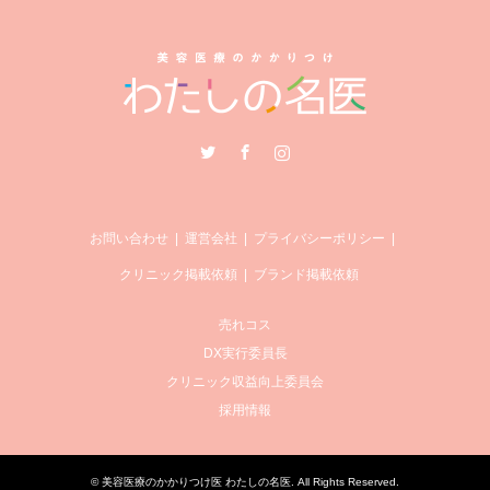
Twitter
Facebook
Instagram
お問い合わせ
運営会社
プライバシーポリシー
クリニック掲載依頼
ブランド掲載依頼
売れコス
DX実行委員長
クリニック収益向上委員会
採用情報
©
美容医療のかかりつけ医 わたしの名医
. All Rights Reserved.