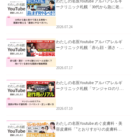
わたしの名医Youtube アルバアレルギ
ークリニック札幌「30代から急に老け
て見える男性へ｜医師が教える「最初
にやるべき3つ」」を公開いたしまし
た。
2026.07.24
わたしの名医Youtube アルバアレルギ
ークリニック札幌「赤ら顔・酒さ・ニ
キビ跡にVビームは効く？向いている赤
みを医師が徹底解説」を公開いたしま
した。
2026.07.17
わたしの名医Youtube アルバアレルギ
ークリニック札幌「マンジャロのリア
ル｜医師が明かす副作用・リバウン
ド・正しい使い方」を公開いたしまし
た。
2026.07.10
わたしの名医Youtube めぐ皮膚科・美
容皮膚科「”とおりすがりの皮膚科
医”がスレッズの肌悩みに本気で答えて