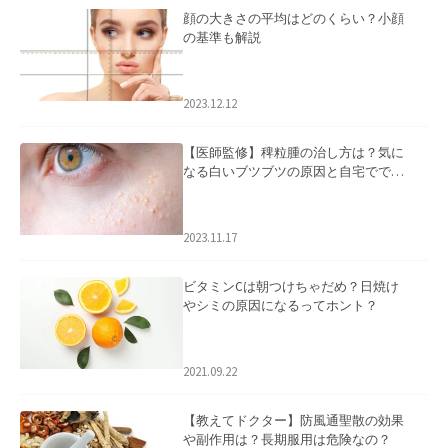
顔の大きさの平均はどのくらい？小顔
の基準も解説
2023.12.12
【医師監修】稗粒腫の治し方は？気に
なる白いブツブツの原因と自宅ででき
るケアについて
2023.11.17
ビタミンCは朝つけちゃだめ？日焼け
やシミの原因になるってホント？
2021.09.22
【教えてドクター】防風通聖散の効果
や副作用は？長期服用は危険なの？