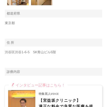
都道府県
東京都
住 所
渋谷区渋谷1-6-5 SK青山ビル5階
診療内容
インタビュー記事はこちら！
特集 医人VOICE
【宮益坂クリニック】
適正な料金で良質な医療を提供