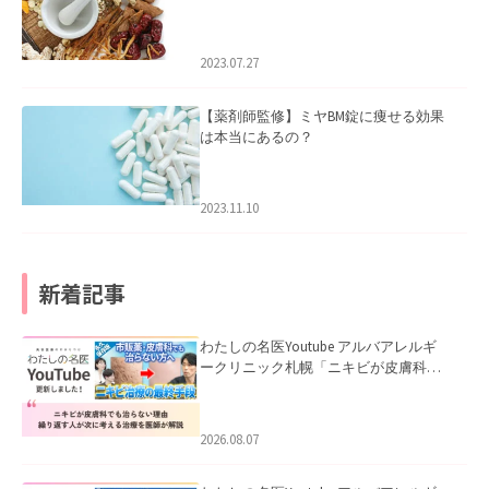
2023.07.27
【薬剤師監修】ミヤBM錠に痩せる効果
は本当にあるの？
2023.11.10
新着記事
わたしの名医Youtube アルバアレルギ
ークリニック札幌「ニキビが皮膚科で
も治らない理由｜繰り返す人が次に考
える治療を医師が解説」を公開いたし
ました。
2026.08.07