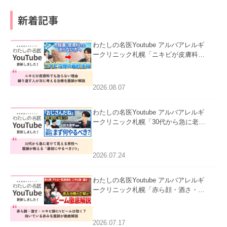
新着記事
わたしの名医Youtube アルバアレルギ
ークリニック札幌「ニキビが皮膚科で
も治らない理由｜繰り返す人が次に考
える治療を医師が解説」を公開いたし
ました。
2026.08.07
わたしの名医Youtube アルバアレルギ
ークリニック札幌「30代から急に老け
て見える男性へ｜医師が教える「最初
にやるべき3つ」」を公開いたしまし
た。
2026.07.24
わたしの名医Youtube アルバアレルギ
ークリニック札幌「赤ら顔・酒さ・ニ
キビ跡にVビームは効く？向いている
赤みを医師が徹底解説」を公開いたし
ました。
2026.07.17