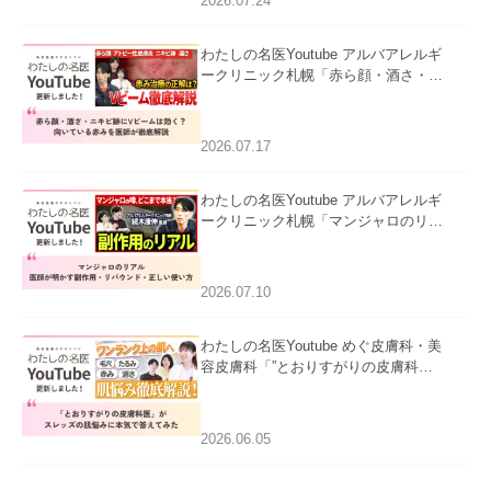
2026.07.24
わたしの名医Youtube アルバアレルギ
ークリニック札幌「赤ら顔・酒さ・ニ
キビ跡にVビームは効く？向いている
赤みを医師が徹底解説」を公開いたし
ました。
2026.07.17
わたしの名医Youtube アルバアレルギ
ークリニック札幌「マンジャロのリア
ル｜医師が明かす副作用・リバウン
ド・正しい使い方」を公開いたしまし
た。
2026.07.10
わたしの名医Youtube めぐ皮膚科・美
容皮膚科「”とおりすがりの皮膚科
医”がスレッズの肌悩みに本気で答えて
みた」を公開いたしました。
2026.06.05