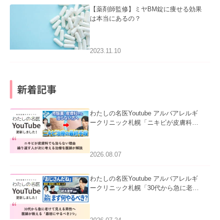
【薬剤師監修】ミヤBM錠に痩せる効果
は本当にあるの？
2023.11.10
新着記事
わたしの名医Youtube アルバアレルギ
ークリニック札幌「ニキビが皮膚科で
も治らない理由｜繰り返す人が次に考
える治療を医師が解説」を公開いたし
ました。
2026.08.07
わたしの名医Youtube アルバアレルギ
ークリニック札幌「30代から急に老け
て見える男性へ｜医師が教える「最初
にやるべき3つ」」を公開いたしまし
た。