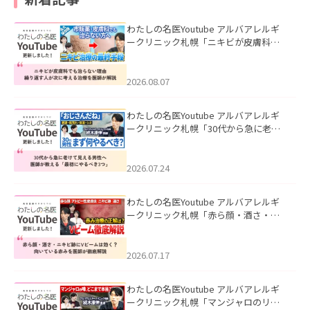
わたしの名医Youtube アルバアレルギ
ークリニック札幌「ニキビが皮膚科で
も治らない理由｜繰り返す人が次に考
える治療を医師が解説」を公開いたし
ました。
2026.08.07
わたしの名医Youtube アルバアレルギ
ークリニック札幌「30代から急に老け
て見える男性へ｜医師が教える「最初
にやるべき3つ」」を公開いたしまし
た。
2026.07.24
わたしの名医Youtube アルバアレルギ
ークリニック札幌「赤ら顔・酒さ・ニ
キビ跡にVビームは効く？向いている赤
みを医師が徹底解説」を公開いたしま
した。
2026.07.17
わたしの名医Youtube アルバアレルギ
ークリニック札幌「マンジャロのリア