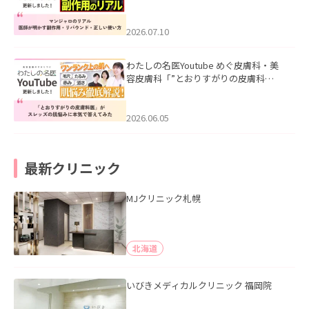
ル｜医師が明かす副作用・リバウン
ド・正しい使い方」を公開いたしまし
た。
2026.07.10
わたしの名医Youtube めぐ皮膚科・美
容皮膚科「”とおりすがりの皮膚科
医”がスレッズの肌悩みに本気で答えて
みた」を公開いたしました。
2026.06.05
最新クリニック
MJクリニック札幌
北海道
いびきメディカルクリニック 福岡院