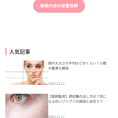
掲載内容の変更依頼
人気記事
顔の大きさの平均はどのくらい？小顔
の基準も解説
2023.12.12
【医師監修】稗粒腫の治し方は？気に
なる白いブツブツの原因と自宅ででき
るケアについて
2023.11.17