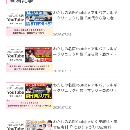
わたしの名医Youtube アルバアレルギ
ークリニック札幌「30代から急に老け
て見える男性へ｜医師が教える「最初
にやるべき3つ」」を公開いたしまし
た。
2026.07.24
わたしの名医Youtube アルバアレルギ
ークリニック札幌「赤ら顔・酒さ・ニ
キビ跡にVビームは効く？向いている赤
みを医師が徹底解説」を公開いたしま
した。
2026.07.17
わたしの名医Youtube アルバアレルギ
ークリニック札幌「マンジャロのリア
ル｜医師が明かす副作用・リバウン
ド・正しい使い方」を公開いたしまし
た。
2026.07.10
わたしの名医Youtube めぐ皮膚科・美
容皮膚科「”とおりすがりの皮膚科