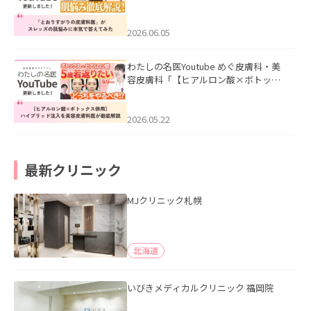
医”がスレッズの肌悩みに本気で答えて
みた」を公開いたしました。
2026.06.05
わたしの名医Youtube めぐ皮膚科・美
容皮膚科「【ヒアルロン酸×ボトック
ス併用】ハイブリッド注入を美容皮膚
科医が徹底解説」を公開いたしまし
た。
2026.05.22
最新クリニック
MJクリニック札幌
北海道
いびきメディカルクリニック 福岡院