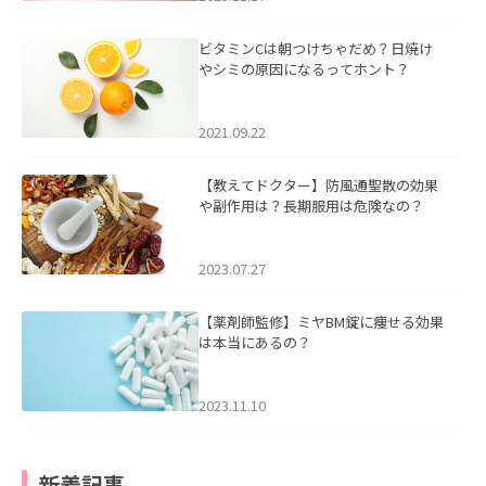
ビタミンCは朝つけちゃだめ？日焼け
やシミの原因になるってホント？
2021.09.22
【教えてドクター】防風通聖散の効果
や副作用は？長期服用は危険なの？
2023.07.27
【薬剤師監修】ミヤBM錠に痩せる効果
は本当にあるの？
2023.11.10
新着記事