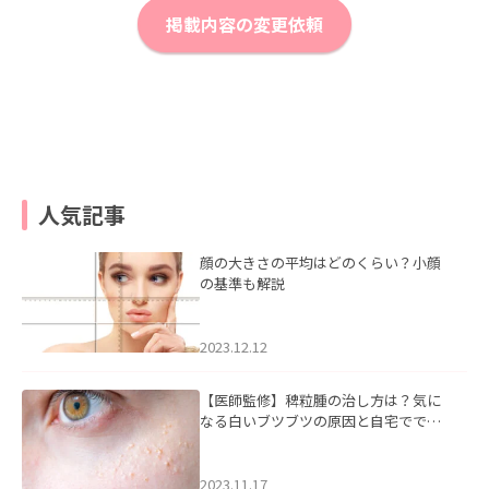
掲載内容の変更依頼
人気記事
顔の大きさの平均はどのくらい？小顔
の基準も解説
2023.12.12
【医師監修】稗粒腫の治し方は？気に
なる白いブツブツの原因と自宅ででき
るケアについて
2023.11.17