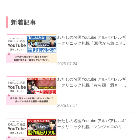
新着記事
わたしの名医Youtube アルバアレルギ
ークリニック札幌「30代から急に老け
て見える男性へ｜医師が教える「最初
にやるべき3つ」」を公開いたしまし
た。
2026.07.24
わたしの名医Youtube アルバアレルギ
ークリニック札幌「赤ら顔・酒さ・ニ
キビ跡にVビームは効く？向いている
赤みを医師が徹底解説」を公開いたし
ました。
2026.07.17
わたしの名医Youtube アルバアレルギ
ークリニック札幌「マンジャロのリア
ル｜医師が明かす副作用・リバウン
ド・正しい使い方」を公開いたしまし