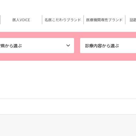
医人VOICE
名医こだわりブランド
医療機関専売ブランド
話
府県から選ぶ
診療内容から選ぶ