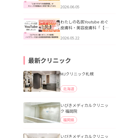
りすがりの皮膚科医”がスレ
2026.06.05
ッズの肌悩みに本気で答え
てみた」を公開いたしまし
た。
わたしの名医Youtube めぐ
皮膚科・美容皮膚科「【ヒ
アルロン酸×ボトックス併
2026.05.22
用】ハイブリッド注入を美
容皮膚科医が徹底解説」を
公開いたしました。
最新クリニック
MJクリニック札幌
北海道
いびきメディカルクリニッ
ク 福岡院
福岡県
いびきメディカルクリニッ