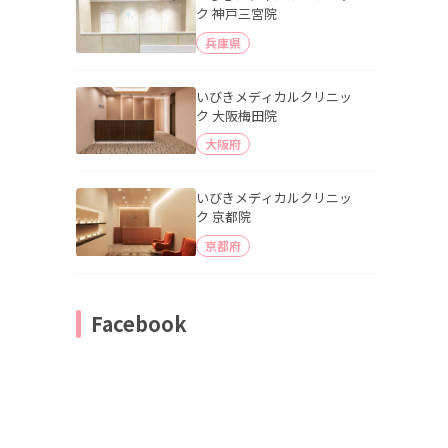
ク 神戸三宮院
兵庫県
いびきメディカルクリニッ
ク 大阪梅田院
大阪府
いびきメディカルクリニッ
ク 京都院
京都府
Facebook