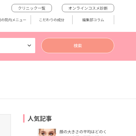
クリニック一覧
オンラインコスメ診断
題の院内メニュー
こだわりの成分
編集部コラム
人気記事
顔の大きさの平均はどのく