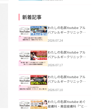
新着記事
わたしの名医Youtube アル
バアレルギークリニック札
幌「30代から急に老けて見
2026.07.24
える男性へ｜医師が教える
「最初にやるべき3つ」」を
公開いたしました。
わたしの名医Youtube アル
バアレルギークリニック札
幌「赤ら顔・酒さ・ニキビ
2026.07.17
跡にVビームは効く？向いて
いる赤みを医師が徹底解
説」を公開いたしました。
わたしの名医Youtube アル
バアレルギークリニック札
幌「マンジャロのリアル｜
2026.07.10
医師が明かす副作用・リバ
ウンド・正しい使い方」を
公開いたしました。
わたしの名医Youtube めぐ
皮膚科・美容皮膚科「”とお