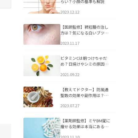
らい？小顔の基準も解説
2023.12.12
【医師監修】稗粒腫の治し
方は？気になる白いブツブ
ツの原因と自宅でできるケ
2023.11.17
アについて
ビタミンCは朝つけちゃだ
め？日焼けやシミの原因に
なるってホント？
2021.09.22
【教えてドクター】防風通
聖散の効果や副作用は？長
期服用は危険なの？
2023.07.27
【薬剤師監修】ミヤBM錠に
痩せる効果は本当にある
の？
2023.11.10