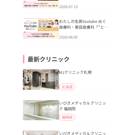
幌「マンジャロのリアル｜
2026.07.10
医師が明かす副作用・リバ
ウンド・正しい使い方」を
公開いたしました。
わたしの名医Youtube めぐ
皮膚科・美容皮膚科「”とお
りすがりの皮膚科医”がスレ
2026.06.05
ッズの肌悩みに本気で答え
てみた」を公開いたしまし
た。
最新クリニック
MJクリニック札幌
北海道
いびきメディカルクリニッ
ク 福岡院
福岡県
いびきメディカルクリニッ