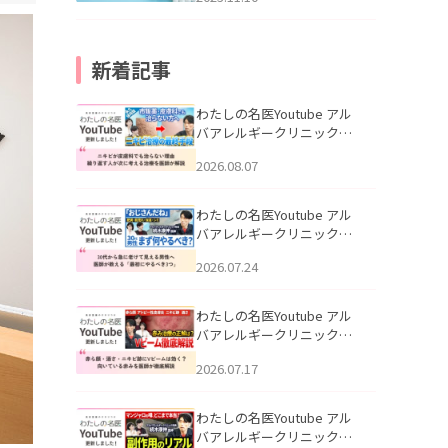
新着記事
わたしの名医Youtube アル
バアレルギークリニック札
幌「ニキビが皮膚科でも治
2026.08.07
らない理由｜繰り返す人が
次に考える治療を医師が解
説」を公開いたしました。
わたしの名医Youtube アル
バアレルギークリニック札
幌「30代から急に老けて見
2026.07.24
える男性へ｜医師が教える
「最初にやるべき3つ」」を
公開いたしました。
わたしの名医Youtube アル
バアレルギークリニック札
幌「赤ら顔・酒さ・ニキビ
2026.07.17
跡にVビームは効く？向いて
いる赤みを医師が徹底解
説」を公開いたしました。
わたしの名医Youtube アル
バアレルギークリニック札