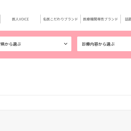
医人VOICE
名医こだわりブランド
医療機関専売ブランド
話
府県から選ぶ
診療内容から選ぶ