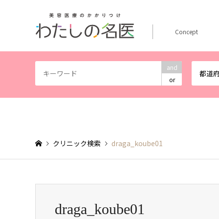
Concept
and
都道
or
クリニック検索
draga_koube01
draga_koube01