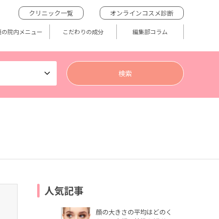
クリニック一覧
オンラインコスメ診断
題の院内メニュー
こだわりの成分
編集部コラム
人気記事
顔の大きさの平均はどのく