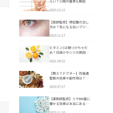
らい？小顔の基準も解説
2023.12.12
【医師監修】稗粒腫の治し
方は？気になる白いブツブ
ツの原因と自宅でできるケ
2023.11.17
アについて
ビタミンCは朝つけちゃだ
め？日焼けやシミの原因に
なるってホント？
2021.09.22
【教えてドクター】防風通
聖散の効果や副作用は？長
期服用は危険なの？
2023.07.27
【薬剤師監修】ミヤBM錠に
痩せる効果は本当にある
の？
2023.11.10