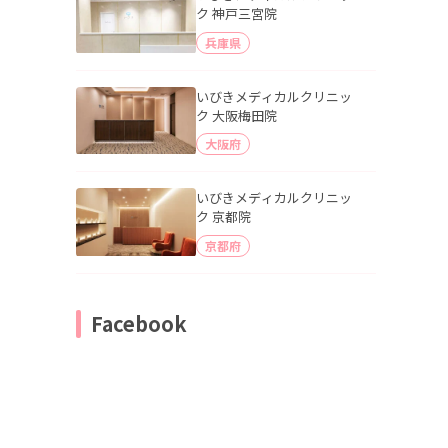
ク 神戸三宮院
兵庫県
いびきメディカルクリニッ
ク 大阪梅田院
大阪府
いびきメディカルクリニッ
ク 京都院
京都府
Facebook