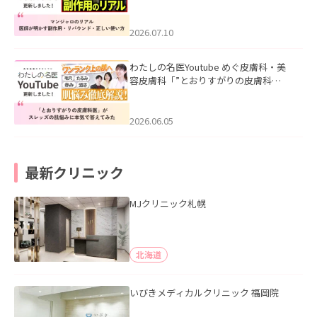
ル｜医師が明かす副作用・リバウン
ド・正しい使い方」を公開いたしまし
た。
2026.07.10
わたしの名医Youtube めぐ皮膚科・美
容皮膚科「”とおりすがりの皮膚科
医”がスレッズの肌悩みに本気で答えて
みた」を公開いたしました。
2026.06.05
最新クリニック
MJクリニック札幌
北海道
いびきメディカルクリニック 福岡院