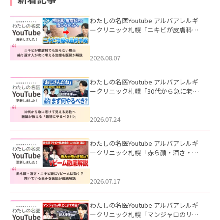
わたしの名医Youtube アルバアレルギ
ークリニック札幌「ニキビが皮膚科で
も治らない理由｜繰り返す人が次に考
える治療を医師が解説」を公開いたし
ました。
2026.08.07
わたしの名医Youtube アルバアレルギ
ークリニック札幌「30代から急に老け
て見える男性へ｜医師が教える「最初
にやるべき3つ」」を公開いたしまし
た。
2026.07.24
わたしの名医Youtube アルバアレルギ
ークリニック札幌「赤ら顔・酒さ・ニ
キビ跡にVビームは効く？向いている赤
みを医師が徹底解説」を公開いたしま
した。
2026.07.17
わたしの名医Youtube アルバアレルギ
ークリニック札幌「マンジャロのリア