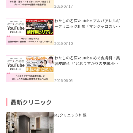
みを医師が徹底解説」を公開いたしま
した。
2026.07.17
わたしの名医Youtube アルバアレルギ
ークリニック札幌「マンジャロのリア
ル｜医師が明かす副作用・リバウン
ド・正しい使い方」を公開いたしまし
た。
2026.07.10
わたしの名医Youtube めぐ皮膚科・美
容皮膚科「”とおりすがりの皮膚科
医”がスレッズの肌悩みに本気で答えて
みた」を公開いたしました。
2026.06.05
最新クリニック
MJクリニック札幌