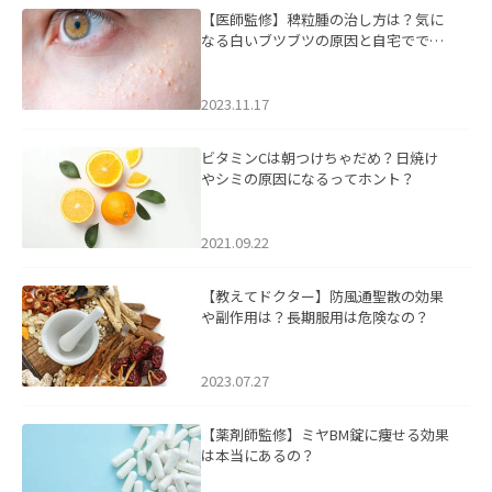
【医師監修】稗粒腫の治し方は？気に
なる白いブツブツの原因と自宅ででき
るケアについて
2023.11.17
ビタミンCは朝つけちゃだめ？日焼け
やシミの原因になるってホント？
2021.09.22
【教えてドクター】防風通聖散の効果
や副作用は？長期服用は危険なの？
2023.07.27
【薬剤師監修】ミヤBM錠に痩せる効果
は本当にあるの？