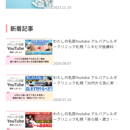
2023.11.10
新着記事
わたしの名医Youtube アルバアレルギ
ークリニック札幌「ニキビが皮膚科で
も治らない理由｜繰り返す人が次に考
える治療を医師が解説」を公開いたし
ました。
2026.08.07
わたしの名医Youtube アルバアレルギ
ークリニック札幌「30代から急に老け
て見える男性へ｜医師が教える「最初
にやるべき3つ」」を公開いたしまし
た。
2026.07.24
わたしの名医Youtube アルバアレルギ
ークリニック札幌「赤ら顔・酒さ・ニ
キビ跡にVビームは効く？向いている赤