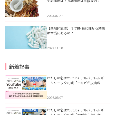
や副作用は？長期服用は危険なの？
2023.07.27
【薬剤師監修】ミヤBM錠に痩せる効果
は本当にあるの？
2023.11.10
新着記事
わたしの名医Youtube アルバアレルギ
ークリニック札幌「ニキビが皮膚科で
も治らない理由｜繰り返す人が次に考
える治療を医師が解説」を公開いたし
ました。
2026.08.07
わたしの名医Youtube アルバアレルギ
ークリニック札幌「30代から急に老け