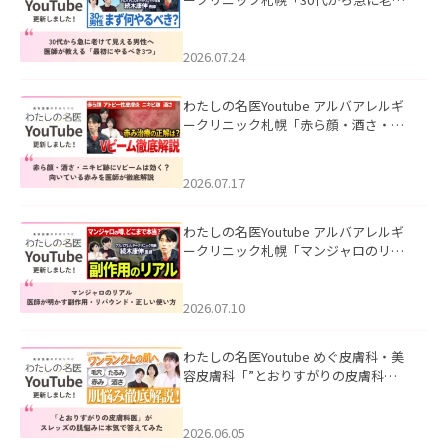
て見える男性へ｜医師が教える「最初
にやるべき3つ」」を公開いたしまし
た。
2026.07.24
わたしの名医Youtube アルバアレルギ
ークリニック札幌「赤ら顔・酒さ・ニ
キビ跡にVビームは効く？向いている赤
みを医師が徹底解説」を公開いたしま
した。
2026.07.17
わたしの名医Youtube アルバアレルギ
ークリニック札幌「マンジャロのリア
ル｜医師が明かす副作用・リバウン
ド・正しい使い方」を公開いたしまし
た。
2026.07.10
わたしの名医Youtube めぐ皮膚科・美
容皮膚科「”とおりすがりの皮膚科
医”がスレッズの肌悩みに本気で答えて
みた」を公開いたしました。
2026.06.05