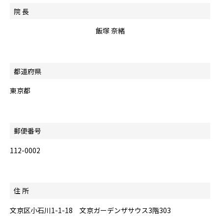
院 長
飯塚 奈緒
都道府県
東京都
郵便番号
112-0002
住 所
文京区小石川1-1-18 文京ガーデンザサウス3階303