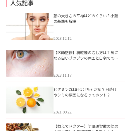
人気記事
顔の大きさの平均はどのくらい？小顔
の基準も解説
2023.12.12
【医師監修】稗粒腫の治し方は？気に
なる白いブツブツの原因と自宅ででき
るケアについて
2023.11.17
ビタミンCは朝つけちゃだめ？日焼け
やシミの原因になるってホント？
2021.09.22
【教えてドクター】防風通聖散の効果