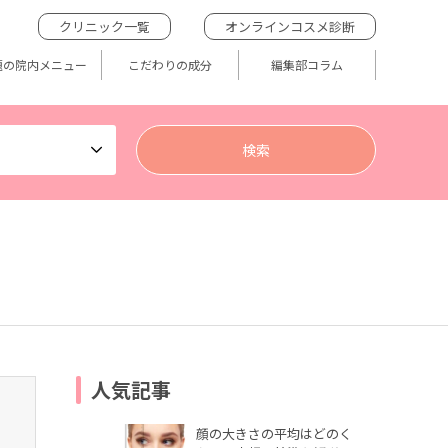
クリニック一覧
オンラインコスメ診断
題の院内メニュー
こだわりの成分
編集部コラム
人気記事
顔の大きさの平均はどのく