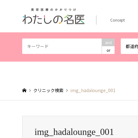
Concept
and
都道
or
クリニック検索
img_hadalounge_001
img_hadalounge_001