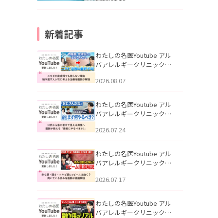
新着記事
わたしの名医Youtube アル
バアレルギークリニック札
幌「ニキビが皮膚科でも治
2026.08.07
らない理由｜繰り返す人が
次に考える治療を医師が解
説」を公開いたしました。
わたしの名医Youtube アル
バアレルギークリニック札
幌「30代から急に老けて見
2026.07.24
える男性へ｜医師が教える
「最初にやるべき3つ」」を
公開いたしました。
わたしの名医Youtube アル
バアレルギークリニック札
幌「赤ら顔・酒さ・ニキビ
2026.07.17
跡にVビームは効く？向いて
いる赤みを医師が徹底解
説」を公開いたしました。
わたしの名医Youtube アル
バアレルギークリニック札