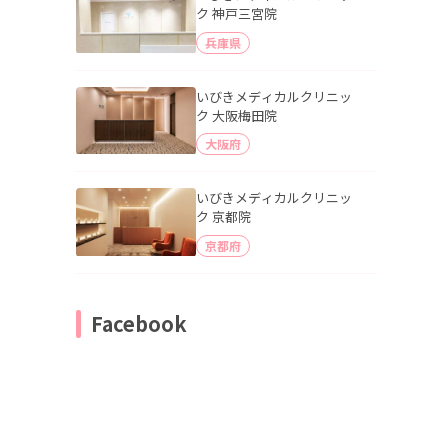
ク 神戸三宮院
兵庫県
いびきメディカルクリニッ
ク 大阪梅田院
大阪府
いびきメディカルクリニッ
ク 京都院
京都府
Facebook