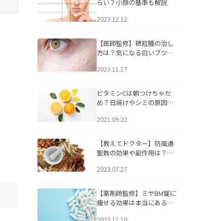
らい？小顔の基準も解説
2023.12.12
【医師監修】稗粒腫の治し
方は？気になる白いブツブ
ツの原因と自宅でできるケ
2023.11.17
アについて
ビタミンCは朝つけちゃだ
め？日焼けやシミの原因に
なるってホント？
2021.09.22
【教えてドクター】防風通
聖散の効果や副作用は？長
期服用は危険なの？
2023.07.27
【薬剤師監修】ミヤBM錠に
痩せる効果は本当にある
の？
2023.11.10