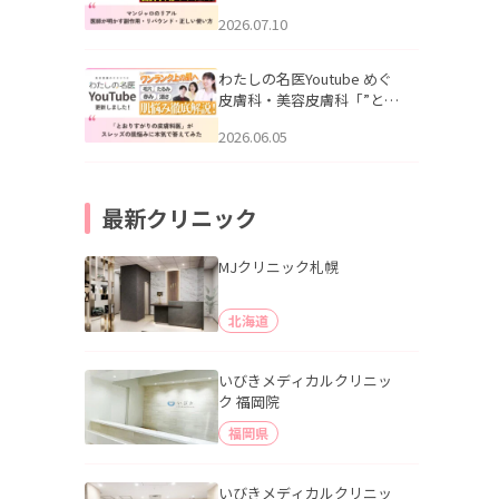
幌「マンジャロのリアル｜
2026.07.10
医師が明かす副作用・リバ
ウンド・正しい使い方」を
公開いたしました。
わたしの名医Youtube めぐ
皮膚科・美容皮膚科「”とお
りすがりの皮膚科医”がスレ
2026.06.05
ッズの肌悩みに本気で答え
てみた」を公開いたしまし
た。
最新クリニック
MJクリニック札幌
北海道
いびきメディカルクリニッ
ク 福岡院
福岡県
いびきメディカルクリニッ