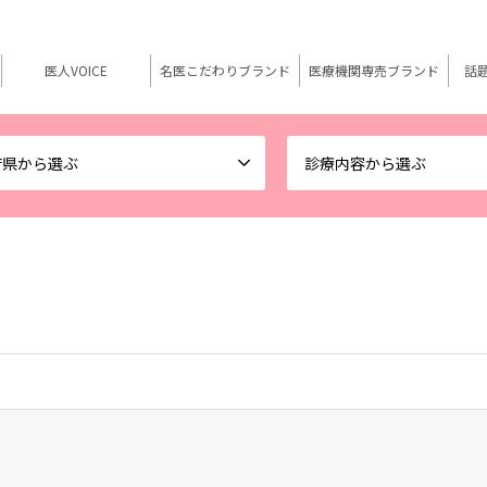
医人VOICE
名医こだわりブランド
医療機関専売ブランド
話
府県から選ぶ
診療内容から選ぶ