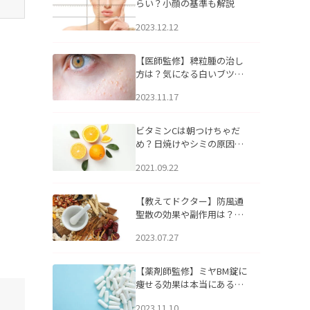
らい？小顔の基準も解説
2023.12.12
【医師監修】稗粒腫の治し
方は？気になる白いブツブ
ツの原因と自宅でできるケ
2023.11.17
アについて
ビタミンCは朝つけちゃだ
め？日焼けやシミの原因に
なるってホント？
2021.09.22
【教えてドクター】防風通
聖散の効果や副作用は？長
期服用は危険なの？
2023.07.27
【薬剤師監修】ミヤBM錠に
痩せる効果は本当にある
の？
2023.11.10