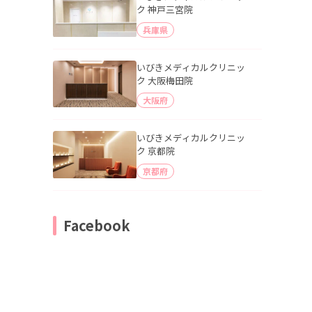
ク 神戸三宮院
兵庫県
いびきメディカルクリニッ
ク 大阪梅田院
大阪府
いびきメディカルクリニッ
ク 京都院
京都府
Facebook