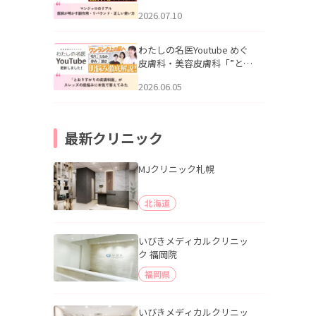
幌「マンジャロのリアル｜
2026.07.10
医師が明かす副作用・リバ
ウンド・正しい使い方」を
公開いたしました。
わたしの名医Youtube めぐ
皮膚科・美容皮膚科「”とお
りすがりの皮膚科医”がスレ
2026.06.05
ッズの肌悩みに本気で答え
てみた」を公開いたしまし
た。
最新クリニック
MJクリニック札幌
北海道
いびきメディカルクリニッ
ク 福岡院
福岡県
いびきメディカルクリニッ