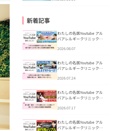
新着記事
わたしの名医Youtube アル
バアレルギークリニック札
幌「ニキビが皮膚科でも治
2026.08.07
らない理由｜繰り返す人が
次に考える治療を医師が解
説」を公開いたしました。
わたしの名医Youtube アル
バアレルギークリニック札
幌「30代から急に老けて見
2026.07.24
える男性へ｜医師が教える
「最初にやるべき3つ」」を
公開いたしました。
わたしの名医Youtube アル
バアレルギークリニック札
幌「赤ら顔・酒さ・ニキビ
2026.07.17
跡にVビームは効く？向いて
いる赤みを医師が徹底解
説」を公開いたしました。
わたしの名医Youtube アル
バアレルギークリニック札