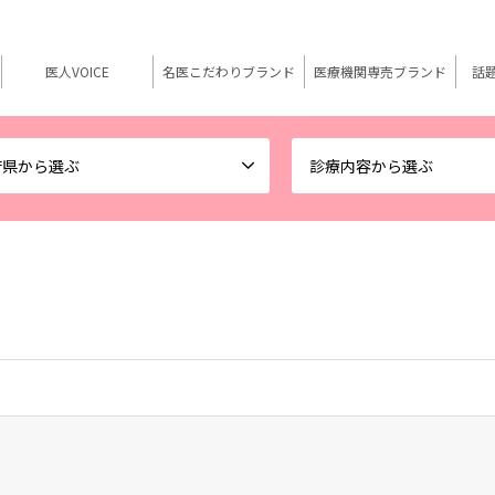
医人VOICE
名医こだわりブランド
医療機関専売ブランド
話
府県から選ぶ
診療内容から選ぶ