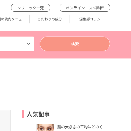
クリニック一覧
オンラインコスメ診断
題の院内メニュー
こだわりの成分
編集部コラム
人気記事
顔の大きさの平均はどのく